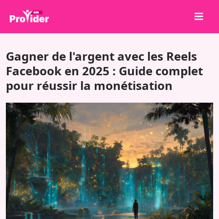
Partagez pour gagner !
Gagner de l'argent avec les Reels
À propos de nous
Facebook en 2025 : Guide complet
pour réussir la monétisation
Se connecter
S'inscrire
Services
API
Conditions
Blog