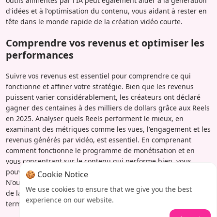
outils alimentés par l'IA peut également aider à la génération
d'idées et à l'optimisation du contenu, vous aidant à rester en
tête dans le monde rapide de la création vidéo courte.
Comprendre vos revenus et optimiser les
performances
Suivre vos revenus est essentiel pour comprendre ce qui
fonctionne et affiner votre stratégie. Bien que les revenus
puissent varier considérablement, les créateurs ont déclaré
gagner des centaines à des milliers de dollars grâce aux Reels
en 2025. Analyser quels Reels performent le mieux, en
examinant des métriques comme les vues, l'engagement et les
revenus générés par vidéo, est essentiel. En comprenant
comment fonctionne le programme de monétisation et en
vous concentrant sur le contenu qui performe bien, vous
pouvez optimiser votre production pour un revenu durable.
🍪 Cookie Notice
N'oubliez pas que la cohérence et l'adaptation aux mises à jour
We use cookies to ensure that we give you the best
de la plateforme sont essentielles pour un succès à long
experience on our website.
terme.