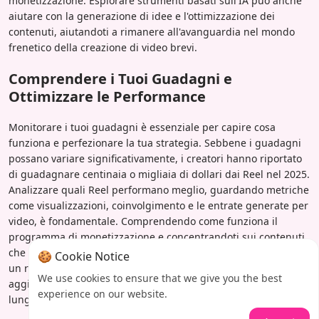
monetizzazione. Esplorare strumenti basati sull'IA può anche
aiutare con la generazione di idee e l'ottimizzazione dei
contenuti, aiutandoti a rimanere all'avanguardia nel mondo
frenetico della creazione di video brevi.
Comprendere i Tuoi Guadagni e
Ottimizzare le Performance
Monitorare i tuoi guadagni è essenziale per capire cosa
funziona e perfezionare la tua strategia. Sebbene i guadagni
possano variare significativamente, i creatori hanno riportato
di guadagnare centinaia o migliaia di dollari dai Reel nel 2025.
Analizzare quali Reel performano meglio, guardando metriche
come visualizzazioni, coinvolgimento e le entrate generate per
video, è fondamentale. Comprendendo come funziona il
programma di monetizzazione e concentrandoti sui contenuti
che performano bene, puoi ottimizzare la tua produzione per
🍪 Cookie Notice
un reddito sostenuto. Ricorda, la coerenza e l'adattamento agli
We use cookies to ensure that we give you the best
aggiornamenti della piattaforma sono critici per il successo a
experience on our website.
lungo termine.