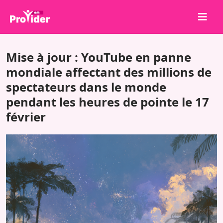
Partagez pour gagner !
Mise à jour : YouTube en panne
À propos de nous
mondiale affectant des millions de
spectateurs dans le monde
Se connecter
pendant les heures de pointe le 17
S'inscrire
février
Services
API
Conditions
Blog