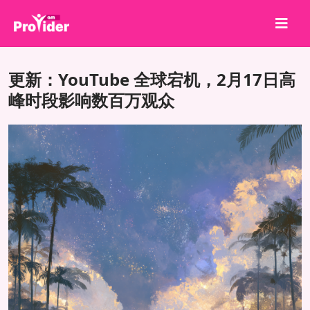
分享就能赢！
更新：YouTube 全球宕机，2月17日高
关于我们
峰时段影响数百万观众
登录
注册
服务
API
条款
博客