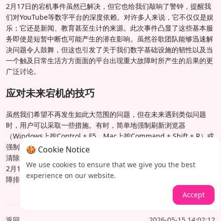
2月17日的宕机事件虽然已解决，但它也给我们敲响了警钟，提醒我
们对YouTube等数字平台的深度依赖。对许多人来说，它不仅仅是娱
乐；它还是新闻、教育甚至生计的来源。此次事件凸显了这些基本服
务即使是短暂中断也可能产生的潜在影响。虽然谷歌团队能够迅速解
决问题令人鼓舞，但这也引发了关于我们数字基础设施的韧性以及当
一个触及日常生活方方面面的平台出现重大故障时所产生的后果的更
广泛讨论。
应对未来宕机的技巧
虽然我们希望不再发生如此大范围的问题，但在未来遇到类似问题
时，用户可以采取一些措施。有时，简单地强制刷新浏览器
（Windows上按Control + F5，Mac上按Command + Shift + R）或
强制关闭并重新打开应用程序可以解决小故障。如果问题仍然存在，
🍪 Cookie Notice
清除浏览器的缓存和Cookie通常会有所帮助。虽然这些步骤无法解决
We use cookies to ensure that we give you the best
2月17日那样的系统性宕机，但它们可以作为个人连接问题的有用故
experience on our website.
障排除技巧，确保您为任何数字故障做好准备。
Accept
返回
2026-05-15 14:02:12