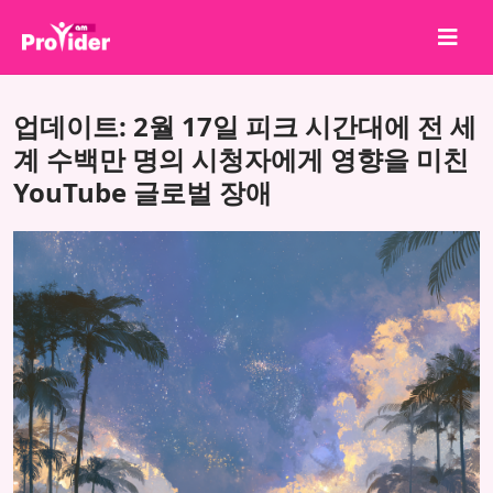
공유하고 당첨되세요!
업데이트: 2월 17일 피크 시간대에 전 세
회사 소개
계 수백만 명의 시청자에게 영향을 미친
YouTube 글로벌 장애
로그인
회원가입
서비스
API
이용약관
블로그