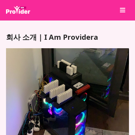
공유하고 당첨되세요!
회사 소개 | I Am Providera
회사 소개
로그인
회원가입
서비스
API
이용약관
블로그