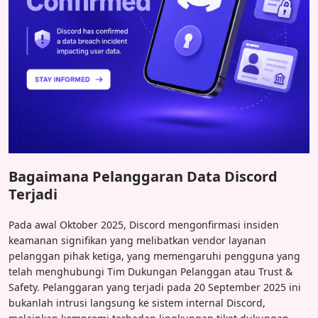
Bagaimana Pelanggaran Data Discord
Terjadi
Pada awal Oktober 2025, Discord mengonfirmasi insiden
keamanan signifikan yang melibatkan vendor layanan
pelanggan pihak ketiga, yang memengaruhi pengguna yang
telah menghubungi Tim Dukungan Pelanggan atau Trust &
Safety. Pelanggaran yang terjadi pada 20 September 2025 ini
bukanlah intrusi langsung ke sistem internal Discord,