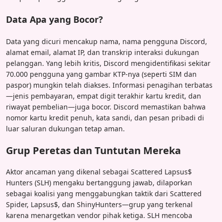
Data Apa yang Bocor?
Data yang dicuri mencakup nama, nama pengguna Discord,
alamat email, alamat IP, dan transkrip interaksi dukungan
pelanggan. Yang lebih kritis, Discord mengidentifikasi sekitar
70.000 pengguna yang gambar KTP-nya (seperti SIM dan
paspor) mungkin telah diakses. Informasi penagihan terbatas
—jenis pembayaran, empat digit terakhir kartu kredit, dan
riwayat pembelian—juga bocor. Discord memastikan bahwa
nomor kartu kredit penuh, kata sandi, dan pesan pribadi di
luar saluran dukungan tetap aman.
Grup Peretas dan Tuntutan Mereka
Aktor ancaman yang dikenal sebagai Scattered Lapsus$
Hunters (SLH) mengaku bertanggung jawab, dilaporkan
sebagai koalisi yang menggabungkan taktik dari Scattered
Spider, Lapsus$, dan ShinyHunters—grup yang terkenal
karena menargetkan vendor pihak ketiga. SLH mencoba