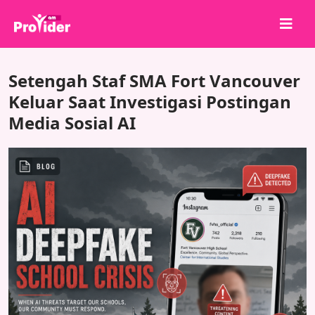
Bagikan untuk Menang!
Setengah Staf SMA Fort Vancouver
Tentang kami
Keluar Saat Investigasi Postingan
Media Sosial AI
Masuk
Daftar
Layanan
API
Ketentuan
Blog