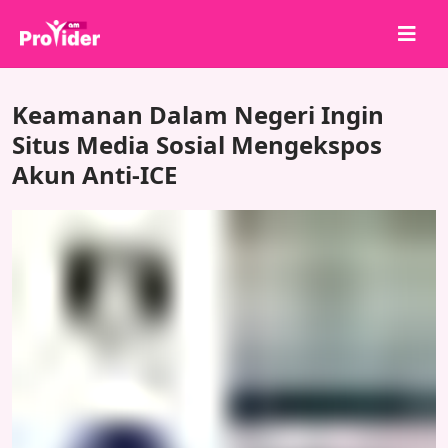
Bagikan untuk Menang!
Keamanan Dalam Negeri Ingin
Tentang kami
Situs Media Sosial Mengekspos
Akun Anti-ICE
Masuk
Daftar
Layanan
API
Ketentuan
Blog