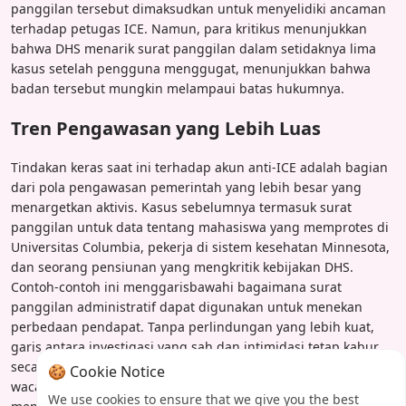
panggilan tersebut dimaksudkan untuk menyelidiki ancaman
terhadap petugas ICE. Namun, para kritikus menunjukkan
bahwa DHS menarik surat panggilan dalam setidaknya lima
kasus setelah pengguna menggugat, menunjukkan bahwa
badan tersebut mungkin melampaui batas hukumnya.
Tren Pengawasan yang Lebih Luas
Tindakan keras saat ini terhadap akun anti-ICE adalah bagian
dari pola pengawasan pemerintah yang lebih besar yang
menargetkan aktivis. Kasus sebelumnya termasuk surat
panggilan untuk data tentang mahasiswa yang memprotes di
Universitas Columbia, pekerja di sistem kesehatan Minnesota,
dan seorang pensiunan yang mengkritik kebijakan DHS.
Contoh-contoh ini menggarisbawahi bagaimana surat
panggilan administratif dapat digunakan untuk menekan
perbedaan pendapat. Tanpa perlindungan yang lebih kuat,
garis antara investigasi yang sah dan intimidasi tetap kabur
secara berbahaya. Karena platform digital menjadi pusat
🍪 Cookie Notice
wacana publik, kemampuan untuk berbicara secara anonim
We use cookies to ensure that we give you the best