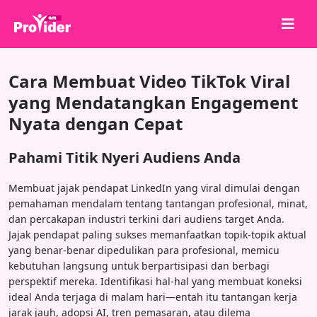
Bagikan untuk Menang!
Cara Membuat Video TikTok Viral
Tentang kami
yang Mendatangkan Engagement
Nyata dengan Cepat
Masuk
Daftar
Pahami Titik Nyeri Audiens Anda
Layanan
Membuat jajak pendapat LinkedIn yang viral dimulai dengan
API
pemahaman mendalam tentang tantangan profesional, minat,
dan percakapan industri terkini dari audiens target Anda.
Ketentuan
Jajak pendapat paling sukses memanfaatkan topik-topik aktual
Blog
yang benar-benar dipedulikan para profesional, memicu
kebutuhan langsung untuk berpartisipasi dan berbagi
perspektif mereka. Identifikasi hal-hal yang membuat koneksi
ideal Anda terjaga di malam hari—entah itu tantangan kerja
jarak jauh, adopsi AI, tren pemasaran, atau dilema