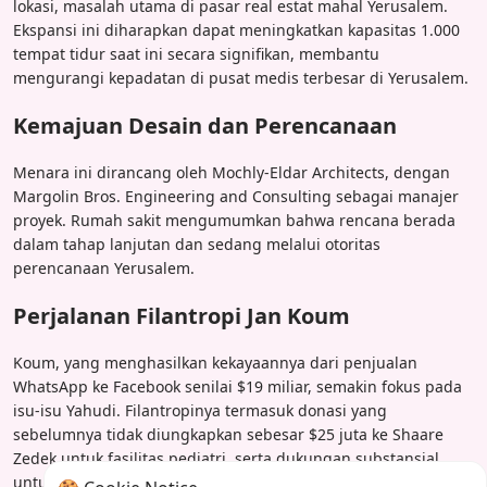
lokasi, masalah utama di pasar real estat mahal Yerusalem.
Ekspansi ini diharapkan dapat meningkatkan kapasitas 1.000
tempat tidur saat ini secara signifikan, membantu
mengurangi kepadatan di pusat medis terbesar di Yerusalem.
Kemajuan Desain dan Perencanaan
Menara ini dirancang oleh Mochly-Eldar Architects, dengan
Margolin Bros. Engineering and Consulting sebagai manajer
proyek. Rumah sakit mengumumkan bahwa rencana berada
dalam tahap lanjutan dan sedang melalui otoritas
perencanaan Yerusalem.
Perjalanan Filantropi Jan Koum
Koum, yang menghasilkan kekayaannya dari penjualan
WhatsApp ke Facebook senilai $19 miliar, semakin fokus pada
isu-isu Yahudi. Filantropinya termasuk donasi yang
sebelumnya tidak diungkapkan sebesar $25 juta ke Shaare
Zedek untuk fasilitas pediatri, serta dukungan substansial
untuk organisasi Yahudi yang membantu Ukraina setelah