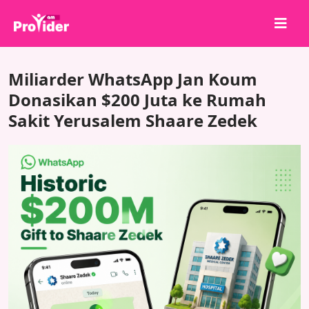
Bagikan untuk Menang!
Miliarder WhatsApp Jan Koum
Tentang kami
Donasikan $200 Juta ke Rumah
Sakit Yerusalem Shaare Zedek
Masuk
Daftar
Layanan
API
Ketentuan
Blog