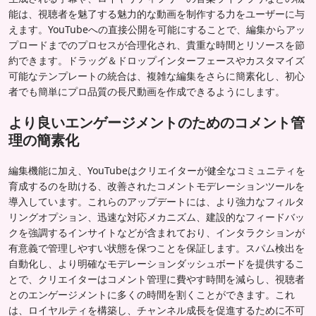
能は、視聴者を魅了する魅力的な動画を制作する力をユーザーに与
えます。YouTubeへの直接公開を可能にすることで、編集からアッ
プロードまでのプロセスが合理化され、貴重な時間とリソースを節
約できます。ドラッグ＆ドロップインターフェースやカスタマイズ
可能なテンプレートの統合は、複雑な編集をさらに簡素化し、初心
者でも簡単にプロ品質の長尺動画を作成できるようにします。
より良いエンゲージメントのためのコメント管
理の簡素化
編集機能に加え、YouTubeはクリエイターが健全なコミュニティを
育成するのを助ける、改善されたコメントモデレーションツールを
導入しています。これらのアップデートには、より強力なフィルタ
リングオプション、迅速な対応メカニズム、建設的なフィードバッ
クを強調するインサイトなどが含まれており、インタラクションが
有意義で管理しやすい状態を保つことを保証します。スパム検出を
自動化し、より明確なモデレーションダッシュボードを提供するこ
とで、クリエイターはコメント管理に費やす時間を減らし、視聴者
とのエンゲージメントに多くの時間を割くことができます。これ
は、ロイヤルティを構築し、チャンネル成長を促進するために不可