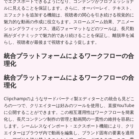
でエクスポートできるようになり、コンテンツがプロフェッショナ
ルに見えることを保証します。さらに、オーバーレイ、テキスト、
エフェクトを追加する機能は、視聴者の関心を引き続ける視覚的に
魅力的な動画の作成に役立ちます。スロームズーム効果、アニメー
ショングラフィックス、適応フォーマットなどのツールは、長尺動
画がダイナミックで魅力的であり続けることを保証し、離脱率を減
らし、視聴者が最後まで視聴するよう促します。
統合プラットフォームによるワークフローの合
理化
統合プラットフォームによるワークフローの合
理化
Clipchampのようなサードパーティ製エディターとの統合も見どこ
ろの一つで、クリエイターは好みのツールを使用し、直接YouTube
に公開することができます。この相互運用性はワークフローを簡素
化し、長尺コンテンツ制作の管理と動画間の一貫性の維持を容易に
します。シームレスなインポート・エクスポート機能により、クリ
エイターはブラウザ内で動画を編集し、ブランド固有の要素を適用