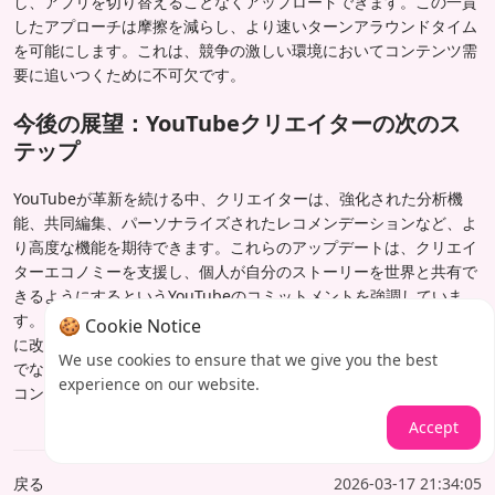
し、アプリを切り替えることなくアップロードできます。この一貫
したアプローチは摩擦を減らし、より速いターンアラウンドタイム
を可能にします。これは、競争の激しい環境においてコンテンツ需
要に追いつくために不可欠です。
今後の展望：YouTubeクリエイターの次のス
テップ
YouTubeが革新を続ける中、クリエイターは、強化された分析機
能、共同編集、パーソナライズされたレコメンデーションなど、よ
り高度な機能を期待できます。これらのアップデートは、クリエイ
ターエコノミーを支援し、個人が自分のストーリーを世界と共有で
きるようにするというYouTubeのコミットメントを強調していま
す。クリエイターからのフィードバックに基づいてツールを継続的
🍪 Cookie Notice
に改良することで、YouTubeは長尺動画制作を単に簡単にするだけ
We use cookies to ensure that we give you the best
でなく、より報われるものにし、誰もが世界的に共感される高品質
experience on our website.
コンテンツを制作できる未来への道を開くことを目指しています。
Accept
戻る
2026-03-17 21:34:05