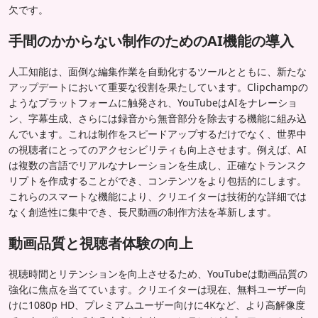
欠です。
手間のかからない制作のためのAI機能の導入
人工知能は、面倒な編集作業を自動化するツールとともに、新たな
アップデートにおいて重要な役割を果たしています。Clipchampの
ようなプラットフォームに触発され、YouTubeはAIをナレーショ
ン、字幕生成、さらには録音から無音部分を除去する機能に組み込
んでいます。これは制作をスピードアップするだけでなく、世界中
の視聴者にとってのアクセシビリティも向上させます。例えば、AI
は複数の言語でリアルなナレーションを生成し、正確なトランスク
リプトを作成することができ、コンテンツをより包括的にします。
これらのスマートな機能により、クリエイターは技術的な詳細では
なく創造性に集中でき、長尺動画の制作方法を革新します。
動画品質と視聴者体験の向上
視聴時間とリテンションを向上させるため、YouTubeは動画品質の
強化に焦点を当てています。クリエイターは現在、無料ユーザー向
けに1080p HD、プレミアムユーザー向けに4Kなど、より高解像度