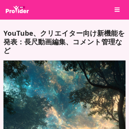
共有して勝とう！
YouTube、クリエイター向け新機能を
会社概要
発表：長尺動画編集、コメント管理な
ど
ログイン
サインアップ
サービス
API
利用規約
ブログ