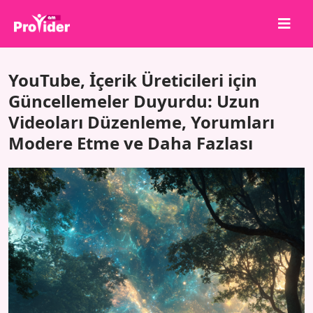
Paylaş, Kazan!
YouTube, İçerik Üreticileri için
Hakkımızda
Güncellemeler Duyurdu: Uzun
Videoları Düzenleme, Yorumları
Giriş Yap
Modere Etme ve Daha Fazlası
Kayıt Ol
Hizmetler
API
Şartlar
Blog