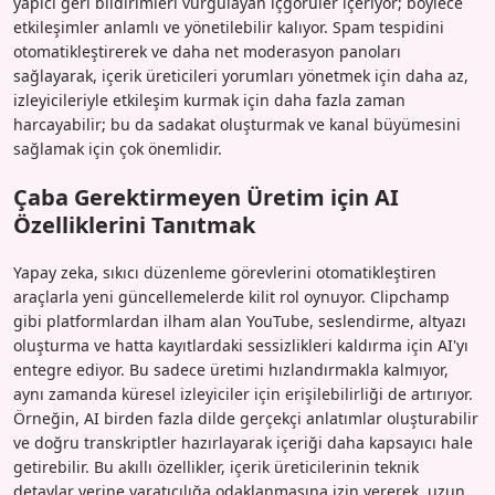
yapıcı geri bildirimleri vurgulayan içgörüler içeriyor; böylece
etkileşimler anlamlı ve yönetilebilir kalıyor. Spam tespidini
otomatikleştirerek ve daha net moderasyon panoları
sağlayarak, içerik üreticileri yorumları yönetmek için daha az,
izleyicileriyle etkileşim kurmak için daha fazla zaman
harcayabilir; bu da sadakat oluşturmak ve kanal büyümesini
sağlamak için çok önemlidir.
Çaba Gerektirmeyen Üretim için AI
Özelliklerini Tanıtmak
Yapay zeka, sıkıcı düzenleme görevlerini otomatikleştiren
araçlarla yeni güncellemelerde kilit rol oynuyor. Clipchamp
gibi platformlardan ilham alan YouTube, seslendirme, altyazı
oluşturma ve hatta kayıtlardaki sessizlikleri kaldırma için AI'yı
entegre ediyor. Bu sadece üretimi hızlandırmakla kalmıyor,
aynı zamanda küresel izleyiciler için erişilebilirliği de artırıyor.
Örneğin, AI birden fazla dilde gerçekçi anlatımlar oluşturabilir
ve doğru transkriptler hazırlayarak içeriği daha kapsayıcı hale
getirebilir. Bu akıllı özellikler, içerik üreticilerinin teknik
detaylar yerine yaratıcılığa odaklanmasına izin vererek, uzun