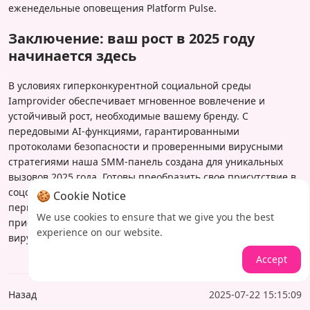
еженедельные оповещения Platform Pulse.
Заключение: ваш рост в 2025 году
начинается здесь
В условиях гиперконкурентной социальной среды
Iamprovider обеспечивает мгновенное вовлечение и
устойчивый рост, необходимые вашему бренду. С
передовыми AI-функциями, гарантированными
протоколами безопасности и проверенными вирусными
стратегиями наша SMM-панель создана для уникальных
вызовов 2025 года. Готовы преобразить свое присутствие в
соцсетях?
Посетите Iamprovider сегодня
, чтобы запустить
🍪 Cookie Notice
первую кампанию с бесплатным пробным периодом и
We use cookies to ensure that we give you the best
присоединиться к тысячам брендов, достигающих
experience on our website.
вирусного успеха.
Accept
Назад
2025-07-22 15:15:09