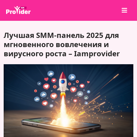
Поделись и выиграй!
Лучшая SMM-панель 2025 для
О нас
мгновенного вовлечения и
вирусного роста – Iamprovider
Войти
Регистрация
Услуги
API
Условия
Блог