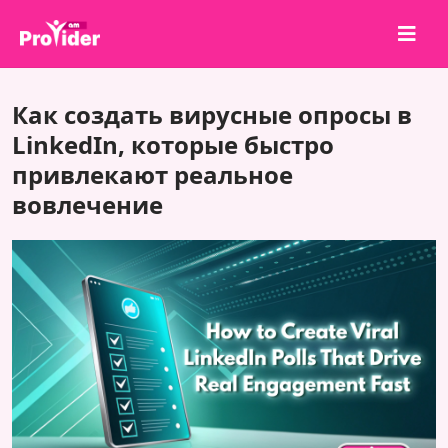
Поделись и выиграй!
Как создать вирусные опросы в
О нас
LinkedIn, которые быстро
привлекают реальное
Войти
вовлечение
Регистрация
Услуги
API
Условия
Блог