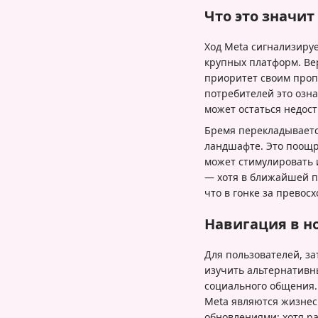
Что это значи
Ход Meta сигнализиру
крупных платформ. Ве
приоритет своим проп
потребителей это озн
может остаться недос
Бремя перекладываетс
ландшафте. Это поощр
может стимулировать 
— хотя в ближайшей пе
что в гонке за превос
Навигация в н
Для пользователей, з
изучить альтернативн
социального общения.
Meta являются жизнес
обновлениями; хотя р