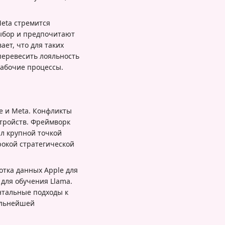
Meta стремится
выбор и предпочитают
ет, что для таких
перевесить лояльность
абочие процессы.
e и Meta. Конфликты
стройств. Фреймворк
ал крупной точкой
рокой стратегической
тка данных Apple для
 для обучения Llama.
ентальные подходы к
альнейшей