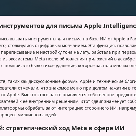
нструментов для письма Apple Intelligen
ись вызвать инструменты для письма на базе ИИ от Apple в Fa
сего, столкнулись с цифровым молчанием. Эта функция, позво
переписывание и настройку тона на лету, работала при первом
зла из экосистемы Meta после обновления приложений в декабре
с помпой; это было тихое удаление, которое застало многих о
в, таких как дискуссионные форумы Apple и технические блоги
зователи отмечали, что знакомое меню при долгом нажатии в т
от Apple. Вместо этого часто появляется собственное предлож
ователей к её внутренним решениям. Этот сдвиг знаменует со
ти платформы обрабатывают интеграцию стороннего ИИ, напрям
процесс миллионов людей.
: стратегический ход Meta в сфере ИИ