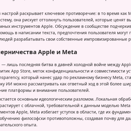
 настрой раскрывает ключевое противоречие: в то время как 
стему, она рискует оттолкнуть пользователей, которые ценят 
мных инструментов Apple. Обсуждение в сообществе подчеркива
помощь в написании текста, предпочтения пользователя могут 
 людей разрабатывать свои собственные импровизированные р
перничества Apple и Meta
И — лишь последняя битва в давней холодной войне между Appl
литик App Store, меток конфиденциальности и совместимости у
ansparency, который нанес удар по рекламному бизнесу Meta, ст
ку ИИ можно рассматривать как ответный ход в этой более ши
ние платформы и внимание пользователей.
стается основным идеологическим разломом. Локальная обрабо
нтрастирует с облачной, требовательной к данным моделью Meta
ментов Apple, Meta избегает уступок в области, где их фундам
обучению философски противоположны, создавая почву для д
ательского опыта.