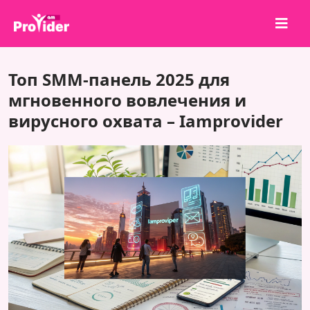
Поделись и выиграй!
Топ SMM-панель 2025 для
О нас
мгновенного вовлечения и
вирусного охвата – Iamprovider
Войти
Регистрация
Услуги
API
Условия
Блог