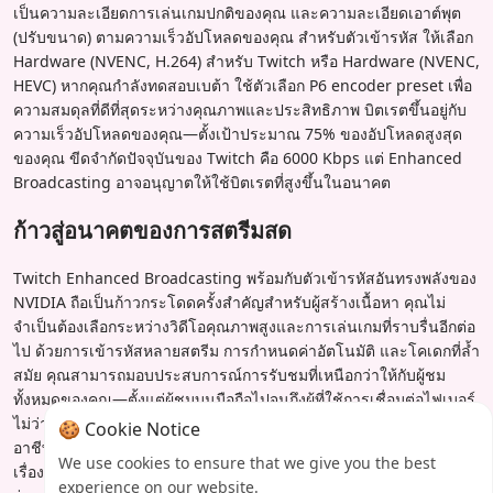
เป็นความละเอียดการเล่นเกมปกติของคุณ และความละเอียดเอาต์พุต
(ปรับขนาด) ตามความเร็วอัปโหลดของคุณ สำหรับตัวเข้ารหัส ให้เลือก
Hardware (NVENC, H.264) สำหรับ Twitch หรือ Hardware (NVENC,
HEVC) หากคุณกำลังทดสอบเบต้า ใช้ตัวเลือก P6 encoder preset เพื่อ
ความสมดุลที่ดีที่สุดระหว่างคุณภาพและประสิทธิภาพ บิตเรตขึ้นอยู่กับ
ความเร็วอัปโหลดของคุณ—ตั้งเป้าประมาณ 75% ของอัปโหลดสูงสุด
ของคุณ ขีดจำกัดปัจจุบันของ Twitch คือ 6000 Kbps แต่ Enhanced
Broadcasting อาจอนุญาตให้ใช้บิตเรตที่สูงขึ้นในอนาคต
ก้าวสู่อนาคตของการสตรีมสด
Twitch Enhanced Broadcasting พร้อมกับตัวเข้ารหัสอันทรงพลังของ
NVIDIA ถือเป็นก้าวกระโดดครั้งสำคัญสำหรับผู้สร้างเนื้อหา คุณไม่
จำเป็นต้องเลือกระหว่างวิดีโอคุณภาพสูงและการเล่นเกมที่ราบรื่นอีกต่อ
ไป ด้วยการเข้ารหัสหลายสตรีม การกำหนดค่าอัตโนมัติ และโคเดกที่ล้ำ
สมัย คุณสามารถมอบประสบการณ์การรับชมที่เหนือกว่าให้กับผู้ชม
ทั้งหมดของคุณ—ตั้งแต่ผู้ชมบนมือถือไปจนถึงผู้ที่ใช้การเชื่อมต่อไฟเบอร์
ไม่ว่าคุณจะเป็นสตรีมเมอร์ทั่วไปหรือผู้แพร่ภาพกระจายเสียงอีสปอร์ตมือ
🍪 Cookie Notice
อาชีพ เทคโนโลยีนี้ทำให้การแชร์เนื้อหาของคุณในแสงที่ดีที่สุดเป็น
We use cookies to ensure that we give you the best
เรื่องง่ายกว่าที่เคย อนาคตของการสตรีมสดมาถึงแล้ว และมันเข้าถึงได้
experience on our website.