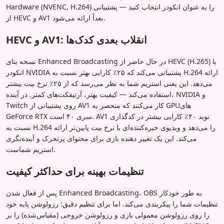
Hardware (NVENC, H.264) را به عنوان انکودر انتخاب کنید — پشتیبانی
از HEVC و AV1 بعداً ارائه می‌شود.
HEVC و AV1: انقلاب بعدی کدک‌ها
نسخه بتای Enhanced Broadcasting در حال حاضر از HEVC (H.265) با
انکودر NVIDIA پشتیبانی می‌کند که ۲۵٪ کارایی بهتر نسبت به H.264 ارائه
می‌دهد. این یعنی استریم شما به نظر می‌رسد که از ۲۵٪ نرخ بیت بیشتر
استفاده می‌کند — کیفیت بهتر، آرتیفکت‌های کمتر. در آینده، NVIDIA و
Twitch روی پشتیبانی از AV1 کار می‌کنند که منحصر به GPUهای
GeForce RTX سری ۴۰ است. AV1 نوید ۴۰٪ کارایی بیشتر در کدگذاری
نسبت به H.264 را می‌دهد و ویدیوی خیره‌کننده‌ای با نرخ بیت پایین‌تر ارائه
می‌کند. این یک تغییر دهنده بازی برای محتوای پرتحرک و آینده‌نگری
استریم شماست.
تنظیمات بهینه برای حداکثر کیفیت
پس از فعال شدن Enhanced Broadcasting، OBS به طور خودکار
تنظیمات شما را پیکربندی می‌کند. اما برای تنظیم دقیق: رزولوشن پایه خود
را روی رزولوشن معمولی بازی و رزولوشن خروجی (مقیاس‌شده) را بر