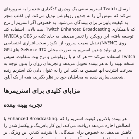
استریم سنتی یک ویدیوی کدگذاری شده را به سرورهای Twitch ارسال
می‌کند که سپس آن را به چندین رزولوشن تبدیل می‌کند. این اغلب منجر
به کیفیت پایین‌تر برای بینندگان می‌شود، به خصوص اگر استریم از نرخ
بیت بالایی استفاده کند. Twitch Enhanced Broadcasting که با همکاری
NVIDIA و OBS توسعه یافته، این رویکرد را تغییر می‌دهد. به جای تکیه بر
تبدیل سمت سرور، از انکودر سخت‌افزاری اختصاصی (NVENC) روی
GPUهای GeForce RTX برای تولید چندین استریم به صورت محلی
استفاده می‌کند — هر کدام با رزولوشن و نرخ بیت متفاوت. سپس Twitch
نسخه بهینه را به هر بیننده تحویل می‌دهد و تجربه‌ای روان را بدون توجه به
سرعت اینترنت آنها تضمین می‌کند. این را به عنوان دادن یک استریم زنده
شخصی‌سازی شده به مخاطبان خود در نظر بگیرید، همه از یک آپلود.
مزایای کلیدی برای استریمرها
تجربه بهینه بیننده
با Enhanced Broadcasting، هر بیننده بالاترین کیفیت استریم را که
اتصالش اجازه می‌دهد دریافت می‌کند. این کار بافرینگ و پیکسل‌شدن را
کاهش می‌دهد، به خصوص برای بینندگانی با اینترنت کندتر. این ویژگی بر
اساس سخت‌افزار و سرعت آپلود شما به طور خودکار پیکربندی می‌شود،