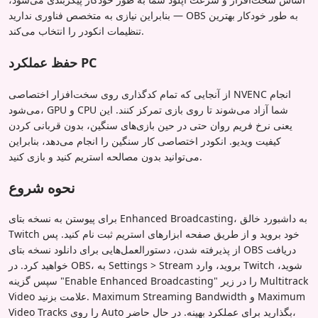
بنابراین نیازی به متخصص فناوری ندارید — OBS به طور خودکار بهترین
تنظیمات انکودر را انتخاب می‌کند.
حفظ عملکرد PC
از آنجایی که تمام کدگذاری روی سخت‌افزار اختصاصی NVENC انجام
می‌شود، GPU و CPU شما آزاد می‌شوند تا روی بازی تمرکز کنند. این
یعنی نرخ فریم روان حتی در حین بازی‌های سنگین، بدون قربانی کردن
کیفیت ویدیو. انکودر اختصاصی کار سنگین را انجام می‌دهد، بنابراین
می‌توانید بدون مصالحه استریم کنید و بازی کنید.
نحوه شروع
برای پیوستن به نسخه بتای Enhanced Broadcasting، به داشبورد خالق
Twitch خود بروید و از طریق صفحه ابزارهای استریم ثبت نام کنید. پس
از پذیرفته شدن، دستورالعمل‌هایی برای دانلود نسخه بتای OBS دریافت
خواهید کرد. در OBS، به Settings > Stream بروید، وارد Twitch شوید،
سپس گزینه "Enable Enhanced Broadcasting" را در زیر Multitrack
Video علامت بزنید. Maximum Streaming Bandwidth و Maximum
Video Tracks را روی Auto بگذارید برای عملکرد بهینه. در حال حاضر،