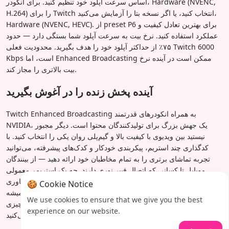
اساس سرعت آپلود خود تنظیم کنید. برای انکودر، Hardware (NVENC,
H.264) را برای Twitch انتخاب کنید، یا اگر نسخه بتا را آزمایش می‌کنید،
Hardware (NVENC, HEVC). از preset P6 برای بهترین تعادل کیفیت و
عملکرد استفاده کنید. نرخ بیت به سرعت آپلود شما بستگی دارد — حدود
۷۵٪ از حداکثر آپلود خود را هدف بگیرید. محدودیت فعلی Twitch 6000
Kbps است، اما Enhanced Broadcasting ممکن است در آینده نرخ
بیت بالاتری را مجاز کند.
آینده پخش زنده را در آغوش بگیرید
Twitch Enhanced Broadcasting به همراه انکودرهای قدرتمند
NVIDIA، یک جهش بزرگ برای تولیدکنندگان محتوا است. دیگر مجبور
نیستید بین ویدیوی با کیفیت بالا و گیم‌پلی روان یکی را انتخاب کنید. با
کدگذاری چند استریم، پیکربندی خودکار و کدک‌های پیشرفته، می‌توانید
تجربه تماشای برتری را به تمام مخاطبان خود ارائه دهید — از بینندگان
موبایل تا کسانی که اتصال فیبر نوری دارند. چه یک استریمر معمولی
باشید و چه یک پخش‌کننده حرفه‌ای ورزش‌های الکترونیکی، این فناوری
🍪 Cookie Notice
اشتراک‌گذاری محتوای شما را در بهترین نور ممکن آسان‌تر از همیشه
We use cookies to ensure that we give you the best
می‌کند. آینده پخش زنده اینجاست و دسترسی به آن آسان‌تر از چیزی
experience on our website.
است که فکر می‌کنید.