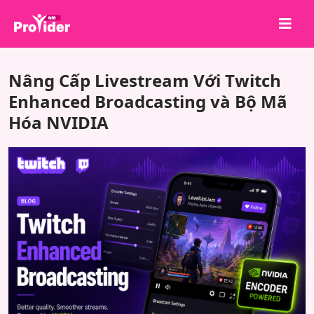
Chia sẻ để chiến thắng!
Nâng Cấp Livestream Với Twitch
Về chúng tôi
Enhanced Broadcasting và Bộ Mã
Hóa NVIDIA
Đăng nhập
Đăng ký
Dịch vụ
API
Điều khoản
Blog