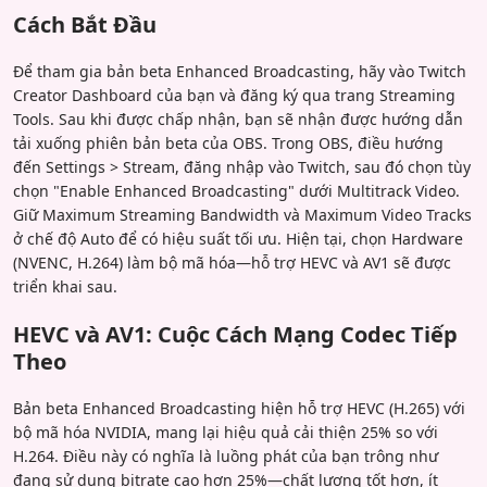
Cách Bắt Đầu
Để tham gia bản beta Enhanced Broadcasting, hãy vào Twitch
Creator Dashboard của bạn và đăng ký qua trang Streaming
Tools. Sau khi được chấp nhận, bạn sẽ nhận được hướng dẫn
tải xuống phiên bản beta của OBS. Trong OBS, điều hướng
đến Settings > Stream, đăng nhập vào Twitch, sau đó chọn tùy
chọn "Enable Enhanced Broadcasting" dưới Multitrack Video.
Giữ Maximum Streaming Bandwidth và Maximum Video Tracks
ở chế độ Auto để có hiệu suất tối ưu. Hiện tại, chọn Hardware
(NVENC, H.264) làm bộ mã hóa—hỗ trợ HEVC và AV1 sẽ được
triển khai sau.
HEVC và AV1: Cuộc Cách Mạng Codec Tiếp
Theo
Bản beta Enhanced Broadcasting hiện hỗ trợ HEVC (H.265) với
bộ mã hóa NVIDIA, mang lại hiệu quả cải thiện 25% so với
H.264. Điều này có nghĩa là luồng phát của bạn trông như
đang sử dụng bitrate cao hơn 25%—chất lượng tốt hơn, ít