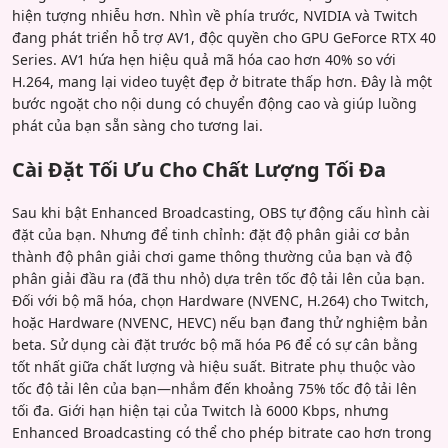
hiện tượng nhiễu hơn. Nhìn về phía trước, NVIDIA và Twitch
đang phát triển hỗ trợ AV1, độc quyền cho GPU GeForce RTX 40
Series. AV1 hứa hẹn hiệu quả mã hóa cao hơn 40% so với
H.264, mang lại video tuyệt đẹp ở bitrate thấp hơn. Đây là một
bước ngoặt cho nội dung có chuyển động cao và giúp luồng
phát của bạn sẵn sàng cho tương lai.
Cài Đặt Tối Ưu Cho Chất Lượng Tối Đa
Sau khi bật Enhanced Broadcasting, OBS tự động cấu hình cài
đặt của bạn. Nhưng để tinh chỉnh: đặt độ phân giải cơ bản
thành độ phân giải chơi game thông thường của bạn và độ
phân giải đầu ra (đã thu nhỏ) dựa trên tốc độ tải lên của bạn.
Đối với bộ mã hóa, chọn Hardware (NVENC, H.264) cho Twitch,
hoặc Hardware (NVENC, HEVC) nếu bạn đang thử nghiệm bản
beta. Sử dụng cài đặt trước bộ mã hóa P6 để có sự cân bằng
tốt nhất giữa chất lượng và hiệu suất. Bitrate phụ thuộc vào
tốc độ tải lên của bạn—nhắm đến khoảng 75% tốc độ tải lên
tối đa. Giới hạn hiện tại của Twitch là 6000 Kbps, nhưng
Enhanced Broadcasting có thể cho phép bitrate cao hơn trong