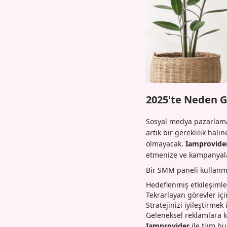
2025'te Neden G
Sosyal medya pazarlamas
artık bir gereklilik hal
olmayacak.
Iamprovide
etmenize ve kampanyalar
Bir SMM paneli kullanma
Hedeflenmiş etkileşiml
Tekrarlayan görevler i
Stratejinizi iyileştirmek
Geleneksel reklamlara k
Iamprovider
ile tüm bu 