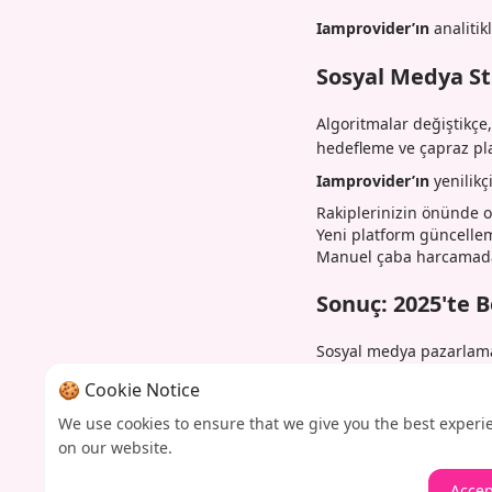
Iamprovider’ın
analitik
Sosyal Medya Str
Algoritmalar değiştikçe
hedefleme ve çapraz plat
Iamprovider’ın
yenilikç
Rakiplerinizin önünde 
Yeni platform güncelle
Manuel çaba harcamada
Sonuç: 2025'te B
Sosyal medya pazarlamas
için en iyi SMM panelini
🍪 Cookie Notice
getirir.
We use cookies to ensure that we give you the best experi
Sosyal medya oyununuzu
on our website.
bir SMM panelinin farkı
Accep