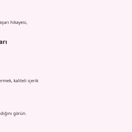
aşarı hikayesi,
arı
:
mek, kaliteli içerik
adığını görün.