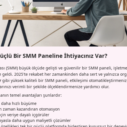
üçlü Bir SMM Paneline İhtiyacınız Var?
ı (SMM) büyük ölçüde gelişti ve güvenilir bir SMM paneli, işletmel
ine geldi. 2025'te rekabet her zamankinden daha sert ve yalnızca org
r
gibi yüksek kaliteli bir SMM paneli, etkileşimi otomatikleştirmeni
ınızı verimli bir şekilde ölçeklendirmenize yardımcı olur.
nın temel avantajları şunlardır:
e daha hızlı büyüme
çin zaman kazandıran otomasyon
 için veriye dayalı içgörüler
ıyasla daha uygun maliyetli çözümler
özellikleri tek bir güçlü platformda birleştiren kusursuz bir deney