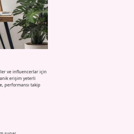
er ve influencerlar için
anik erişim yeterli
ze, performansı takip
im sunar.