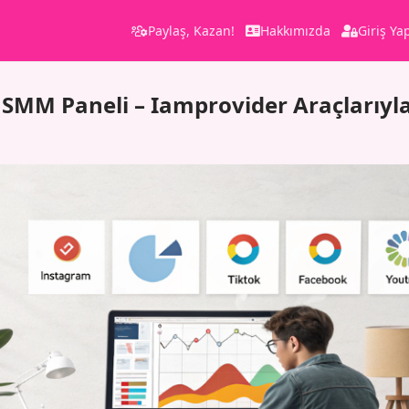
Paylaş, Kazan!
Hakkımızda
Giriş Ya
i SMM Paneli – Iamprovider Araçlarıyla