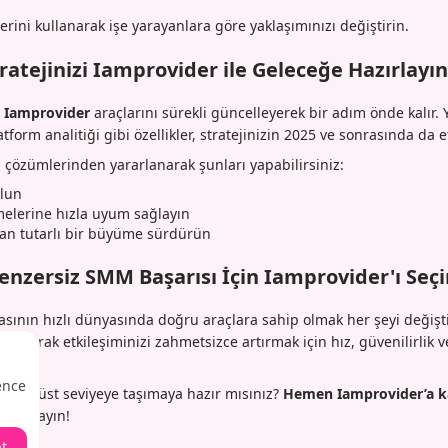
lerini kullanarak işe yarayanlara göre yaklaşımınızı değiştirin.
atejinizi Iamprovider ile Geleceğe Hazırlayın
,
Iamprovider
araçlarını sürekli güncelleyerek bir adım önde kalır. 
form analitiği gibi özellikler, stratejinizin 2025 ve sonrasında da et
i çözümlerinden yararlanarak şunları yapabilirsiniz:
olun
melerine hızla uyum sağlayın
n tutarlı bir büyüme sürdürün
enzersiz SMM Başarısı İçin Iamprovider'ı Seç
ının hızlı dünyasında doğru araçlara sahip olmak her şeyi değişti
 sunarak etkileşiminizi zahmetsizce artırmak için hız, güvenilirlik v
ence
 bir üst seviyeye taşımaya hazır mısınız?
Hemen Iamprovider’a k
nı yaşayın!
t