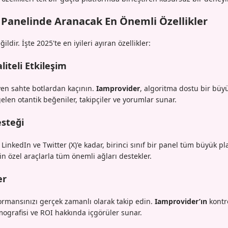
 Panelinde Aranacak En Önemli Özellikler
dir. İşte 2025'te en iyileri ayıran özellikler:
iteli Etkileşim
eyen sahte botlardan kaçının.
Iamprovider
, algoritma dostu bir bü
elen otantik beğeniler, takipçiler ve yorumlar sunar.
steği
LinkedIn ve Twitter (X)'e kadar, birinci sınıf bir panel tüm büyük pl
için özel araçlarla tüm önemli ağları destekler.
er
formansınızı gerçek zamanlı olarak takip edin.
Iamprovider’ın
kontro
mografisi ve ROI hakkında içgörüler sunar.