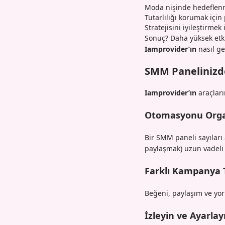
Moda nişinde hedeflenmi
Tutarlılığı korumak için
Stratejisini iyileştirmek
Sonuç? Daha yüksek etkil
Iamprovider’ın
nasıl ge
SMM Panelinizd
Iamprovider’ın
araçları
Otomasyonu Organi
Bir SMM paneli sayıları 
paylaşmak) uzun vadeli 
Farklı Kampanya T
Beğeni, paylaşım ve yor
İzleyin ve Ayarlay