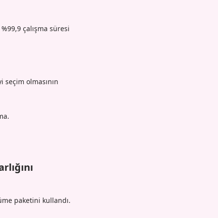
n %99,9 çalışma süresi
iyi seçim olmasının
ma.
rlığını
me paketini kullandı.