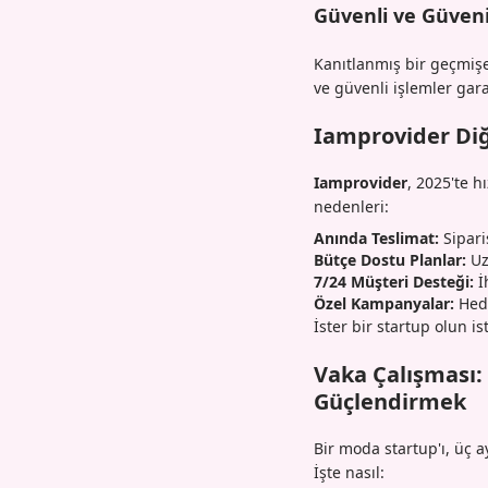
Güvenli ve Güveni
Kanıtlanmış bir geçmişe
ve güvenli işlemler garan
Iamprovider Diğ
Iamprovider
, 2025'te h
nedenleri:
Anında Teslimat:
Sipari
Bütçe Dostu Planlar:
Uz
7/24 Müşteri Desteği:
İ
Özel Kampanyalar:
Hede
İster bir startup olun is
Vaka Çalışması:
Güçlendirmek
Bir moda startup'ı, üç 
İşte nasıl: