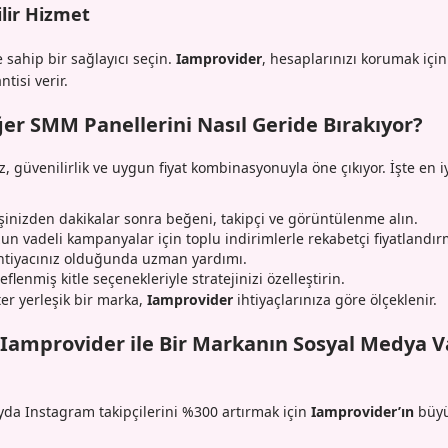
lir Hizmet
 sahip bir sağlayıcı seçin.
Iamprovider
, hesaplarınızı korumak içi
tisi verir.
er SMM Panellerini Nasıl Geride Bırakıyor?
ız, güvenilirlik ve uygun fiyat kombinasyonuyla öne çıkıyor. İşte en 
şinizden dakikalar sonra beğeni, takipçi ve görüntülenme alın.
un vadeli kampanyalar için toplu indirimlerle rekabetçi fiyatlandır
htiyacınız olduğunda uzman yardımı.
flenmiş kitle seçenekleriyle stratejinizi özelleştirin.
ter yerleşik bir marka,
Iamprovider
ihtiyaçlarınıza göre ölçeklenir.
 Iamprovider ile Bir Markanın Sosyal Medya Va
ayda Instagram takipçilerini %300 artırmak için
Iamprovider’ın
büyü