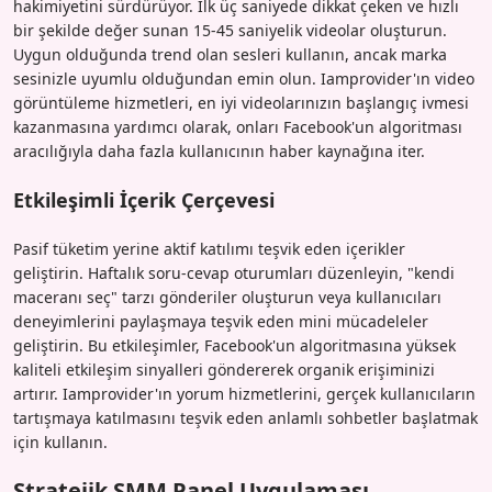
hakimiyetini sürdürüyor. İlk üç saniyede dikkat çeken ve hızlı
bir şekilde değer sunan 15-45 saniyelik videolar oluşturun.
Uygun olduğunda trend olan sesleri kullanın, ancak marka
sesinizle uyumlu olduğundan emin olun. Iamprovider'ın video
görüntüleme hizmetleri, en iyi videolarınızın başlangıç ivmesi
kazanmasına yardımcı olarak, onları Facebook'un algoritması
aracılığıyla daha fazla kullanıcının haber kaynağına iter.
Etkileşimli İçerik Çerçevesi
Pasif tüketim yerine aktif katılımı teşvik eden içerikler
geliştirin. Haftalık soru-cevap oturumları düzenleyin, "kendi
maceranı seç" tarzı gönderiler oluşturun veya kullanıcıları
deneyimlerini paylaşmaya teşvik eden mini mücadeleler
geliştirin. Bu etkileşimler, Facebook'un algoritmasına yüksek
kaliteli etkileşim sinyalleri göndererek organik erişiminizi
artırır. Iamprovider'ın yorum hizmetlerini, gerçek kullanıcıların
tartışmaya katılmasını teşvik eden anlamlı sohbetler başlatmak
için kullanın.
Stratejik SMM Panel Uygulaması