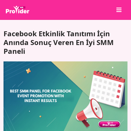
Paylaş, Kazan!
Facebook Etkinlik Tanıtımı İçin
Hakkımızda
Anında Sonuç Veren En İyi SMM
Paneli
Giriş Yap
Kayıt Ol
Hizmetler
API
Şartlar
Blog