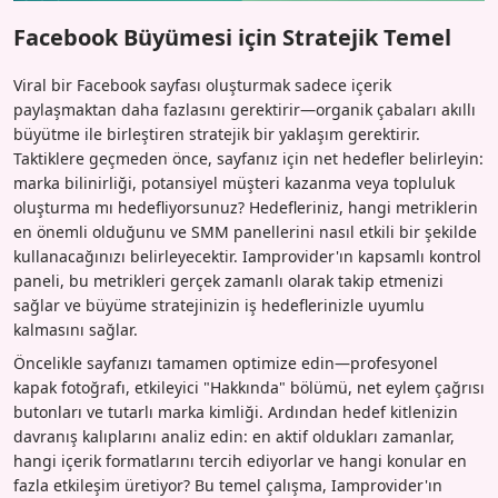
Facebook Büyümesi için Stratejik Temel
Viral bir Facebook sayfası oluşturmak sadece içerik
paylaşmaktan daha fazlasını gerektirir—organik çabaları akıllı
büyütme ile birleştiren stratejik bir yaklaşım gerektirir.
Taktiklere geçmeden önce, sayfanız için net hedefler belirleyin:
marka bilinirliği, potansiyel müşteri kazanma veya topluluk
oluşturma mı hedefliyorsunuz? Hedefleriniz, hangi metriklerin
en önemli olduğunu ve SMM panellerini nasıl etkili bir şekilde
kullanacağınızı belirleyecektir. Iamprovider'ın kapsamlı kontrol
paneli, bu metrikleri gerçek zamanlı olarak takip etmenizi
sağlar ve büyüme stratejinizin iş hedeflerinizle uyumlu
kalmasını sağlar.
Öncelikle sayfanızı tamamen optimize edin—profesyonel
kapak fotoğrafı, etkileyici "Hakkında" bölümü, net eylem çağrısı
butonları ve tutarlı marka kimliği. Ardından hedef kitlenizin
davranış kalıplarını analiz edin: en aktif oldukları zamanlar,
hangi içerik formatlarını tercih ediyorlar ve hangi konular en
fazla etkileşim üretiyor? Bu temel çalışma, Iamprovider'ın