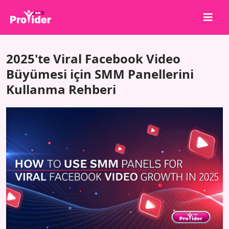
Paylaş, Kazan!
2025'te Viral Facebook Video
Hakkımızda
Büyümesi için SMM Panellerini
Kullanma Rehberi
Giriş Yap
Kayıt Ol
Hizmetler
API
Şartlar
Blog