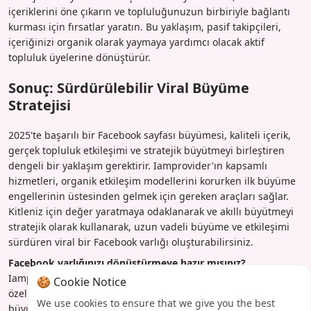
içeriklerini öne çıkarın ve topluluğunuzun birbiriyle bağlantı
kurması için fırsatlar yaratın. Bu yaklaşım, pasif takipçileri,
içeriğinizi organik olarak yaymaya yardımcı olacak aktif
topluluk üyelerine dönüştürür.
Sonuç: Sürdürülebilir Viral Büyüme
Stratejisi
2025'te başarılı bir Facebook sayfası büyümesi, kaliteli içerik,
gerçek topluluk etkileşimi ve stratejik büyütmeyi birleştiren
dengeli bir yaklaşım gerektirir. Iamprovider'ın kapsamlı
hizmetleri, organik etkileşim modellerini korurken ilk büyüme
engellerinin üstesinden gelmek için gereken araçları sağlar.
Kitleniz için değer yaratmaya odaklanarak ve akıllı büyütmeyi
stratejik olarak kullanarak, uzun vadeli büyüme ve etkileşimi
sürdüren viral bir Facebook varlığı oluşturabilirsiniz.
Facebook varlığınızı dönüştürmeye hazır mısınız?
Iamprovider, 2025'in rekabetçi ortamı için tasarlanmış
🍪 Cookie Notice
özelleştirilmiş büyüme çözümleri sunar. Özel Facebook
We use cookies to ensure that we give you the best
büyüme paketlerimiz ve uzman destek ekibimizle viral büyüme