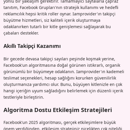
yönlü bir yaklaşım gerektirir. Tamamlayıcı sayfalarla çapraz
tanıtım, Facebook Grupları'nın stratejik kullanımı ve hedefli
reklamcılık hepsi kritik roller oynar. Iamprovider'ın takipçi
büyütme hizmetleri, siz kaliteli içerik oluşturmaya
odaklanırken tutarlı bir kitle genişlemesi sağlayarak bu
çabaları destekler.
Akıllı Takipçi Kazanımı
Bir gecede devasa takipçi sayıları peşinde koşmak yerine,
Facebook'un algoritmasına doğal görünen istikrarlı, organik
görünümlü bir büyümeye odaklanın. Iamprovider'ın kademeli
teslimat seçenekleri, hesap sağlığını korurken güvenilirlik
oluşturmanıza yardımcı olur. Bunu, büyüyen kitlenizle en çok
hangi içeriğin uyum sağladığını belirlemek için düzenli içerik
testleriyle birleştirin.
Algoritma Dostu Etkileşim Stratejileri
Facebook'un 2025 algoritması, gerçek etkileşimlere büyük
önem verdiğinden, etkileşim stratejiniz nicelikten çok niteliği