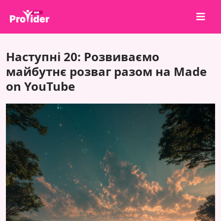
Поділися, щоб виграти!
Наступні 20: Розвиваємо
Про нас
майбутнє розваг разом на Made
on YouTube
Увійти
Зареєструватися
Послуги
API
Умови
Блог