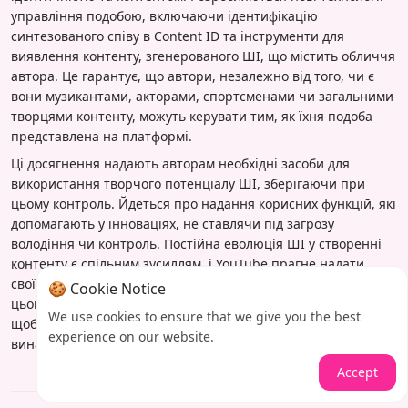
управління подобою, включаючи ідентифікацію
синтезованого співу в Content ID та інструменти для
виявлення контенту, згенерованого ШІ, що містить обличчя
автора. Це гарантує, що автори, незалежно від того, чи є
вони музикантами, акторами, спортсменами чи загальними
творцями контенту, можуть керувати тим, як їхня подоба
представлена на платформі.
Ці досягнення надають авторам необхідні засоби для
використання творчого потенціалу ШІ, зберігаючи при
цьому контроль. Йдеться про надання корисних функцій, які
допомагають у інноваціях, не ставлячи під загрозу
володіння чи контроль. Постійна еволюція ШІ у створенні
контенту є спільним зусиллям, і YouTube прагне надати
своїм авторам інструменти, необхідні їм для процвітання в
🍪 Cookie Notice
цьому динамічному цифровому ландшафті, забезпечуючи,
We use cookies to ensure that we give you the best
щоб майбутнє розваг живилося як людською
experience on our website.
винахідливістю, так і інтелектуальними технологіями.
Accept