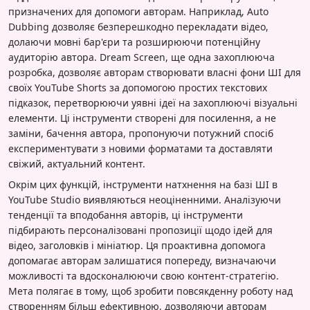
призначених для допомоги авторам. Наприклад, Auto
Dubbing дозволяє безперешкодно перекладати відео,
долаючи мовні бар'єри та розширюючи потенційну
аудиторію автора. Dream Screen, ще одна захоплююча
розробка, дозволяє авторам створювати власні фони ШІ для
своїх YouTube Shorts за допомогою простих текстових
підказок, перетворюючи уявні ідеї на захоплюючі візуальні
елементи. Ці інструменти створені для посилення, а не
заміни, бачення автора, пропонуючи потужний спосіб
експериментувати з новими форматами та доставляти
свіжий, актуальний контент.
Окрім цих функцій, інструменти натхнення на базі ШІ в
YouTube Studio виявляються неоціненними. Аналізуючи
тенденції та вподобання авторів, ці інструменти
підбирають персоналізовані пропозиції щодо ідей для
відео, заголовків і мініатюр. Ця проактивна допомога
допомагає авторам залишатися попереду, визначаючи
можливості та вдосконалюючи свою контент-стратегію.
Мета полягає в тому, щоб зробити повсякденну роботу над
створенням більш ефективною, дозволяючи авторам