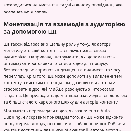
зосередитися на мистецтві та унікальному оповіданні, яке
визначає їхній канал.
Монетизація та взаємодія з аудиторією
за допомогою ШІ
ШІ також відіграє вирішальну роль у тому, як автори
монетизують свій контент та спілкуються зі своєю
аудиторією. Наприклад, інструменти, які допомагають
оптимізувати заголовки та описи відео для пошуку,
безпосередньо сприяють підвищенню видимості та часу
перегляду. Крім того, ШІ може допомогти у виявленні тем
контенту з високим потенціалом, дозволяючи авторам
створювати відео, які глибше резонують з інтересами
глядачів. Це призводить до міцнішої взаємодії зі спільнотою
та більш сталого кар'єрного шляху для авторів контенту.
Можливість перекладати відео, як зазначено в Auto
Dubbing, є яскравим прикладом того, як ШІ може відкрити
нові джерела доходу, охоплюючи глобальні ринки. Роблячи
контент доступним для ширшої аудиторії, автори можуть