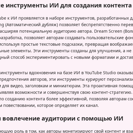
 инструменты ИИ для создания контента
be к ИИ проявляется в наборе инструментов, разработанных 
ng (Автоматический дубляж) позволяет беспрепятственно перев
асширяя потенциальную аудиторию автора. Dream Screen (Вол
азработка, позволяет авторам создавать пользовательские фо
 используя простые текстовые подсказки, превращая вообража
ьные элементы. Эти инструменты созданы для улучшения, а не
щный способ экспериментировать с новыми форматами и достав
 инструменты вдохновения на базе ИИ в YouTube Studio оказы
предпочтения авторов, эти инструменты курируют персонали
 для видео, заголовкам и миниатюрам. Эта проактивная помощ
выявляя возможности и совершенствуя свою контент-стратегию.
по созданию контента более эффективной, позволяя авторам со
м повествовании, которое определяет их канал.
 вовлечение аудитории с помощью ИИ
ющую роль в том, как авторы монетизируют свой контент и вз