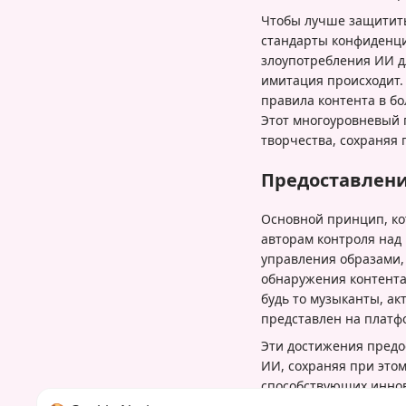
Чтобы лучше защитить
стандарты конфиденц
злоупотребления ИИ дл
имитация происходит
правила контента в б
Этот многоуровневый 
творчества, сохраняя 
Предоставлени
Основной принцип, ко
авторам контроля над
управления образами,
обнаружения контента,
будь то музыканты, ак
представлен на платф
Эти достижения предо
ИИ, сохраняя при это
способствующих иннов
контента — это совмес