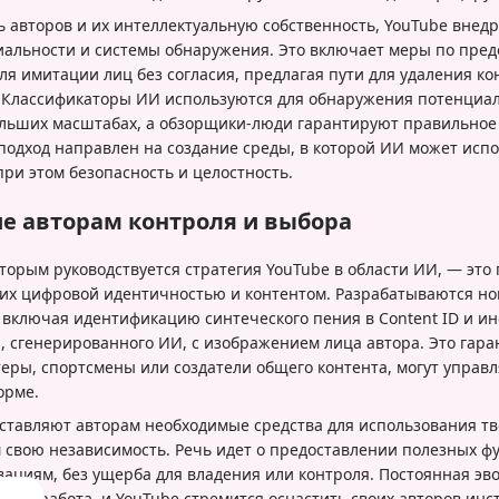
 авторов и их интеллектуальную собственность, YouTube внед
иальности и системы обнаружения. Это включает меры по пр
я имитации лиц без согласия, предлагая пути для удаления кон
. Классификаторы ИИ используются для обнаружения потенци
ольших масштабах, а обзорщики-люди гарантируют правильное
подход направлен на создание среды, в которой ИИ может испо
при этом безопасность и целостность.
е авторам контроля и выбора
торым руководствуется стратегия YouTube в области ИИ, — это
 их цифровой идентичностью и контентом. Разрабатываются но
 включая идентификацию синтеческого пения в Content ID и и
 сгенерированного ИИ, с изображением лица автора. Это гаран
теры, спортсмены или создатели общего контента, могут управля
орме.
ставляют авторам необходимые средства для использования т
м свою независимость. Речь идет о предоставлении полезных ф
ациям, без ущерба для владения или контроля. Постоянная эв
тная работа, и YouTube стремится оснастить своих авторов ин