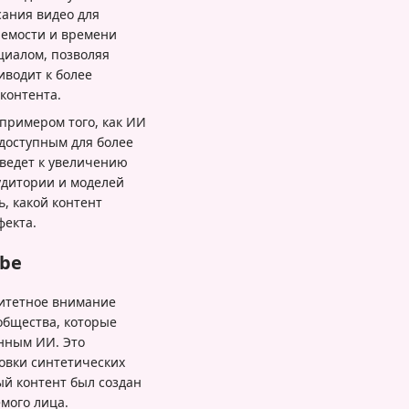
сания видео для
емости и времени
циалом, позволяя
иводит к более
контента.
 примером того, как ИИ
доступным для более
ведет к увеличению
удитории и моделей
, какой контент
фекта.
ube
ритетное внимание
общества, которые
анным ИИ. Это
овки синтетических
й контент был создан
мого лица.