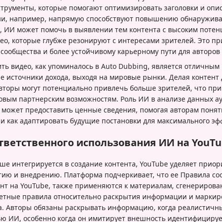
струменты, которые помогают оптимизировать заголовки и опи
ии, например, напрямую способствуют повышению обнаружива
о, ИИ может помочь в выявлении тем контента с высоким потен
ео, которые глубже резонируют с интересами зрителей. Это пр
сообщества и более устойчивому карьерному пути для авторов 
ь видео, как упоминалось в Auto Dubbing, является отличным
е источники дохода, выходя на мировые рынки. Делая контент 
вторы могут потенциально привлечь больше зрителей, что при
новым партнерским возможностям. Роль ИИ в анализе данных а
 может предоставить ценные сведения, помогая авторам понять
 и как адаптировать будущие постановки для максимального эф
тветственного использования ИИ на YouT
ьше интегрируется в создание контента, YouTube уделяет прио
тию и внедрению. Платформа подчеркивает, что ее Правила со
ент на YouTube, также применяются к материалам, сгенериров
ретные правила относительно раскрытия информации и маркир
. Авторы обязаны раскрывать информацию, когда реалистичны
ю ИИ, особенно когда он имитирует внешность идентифицируе