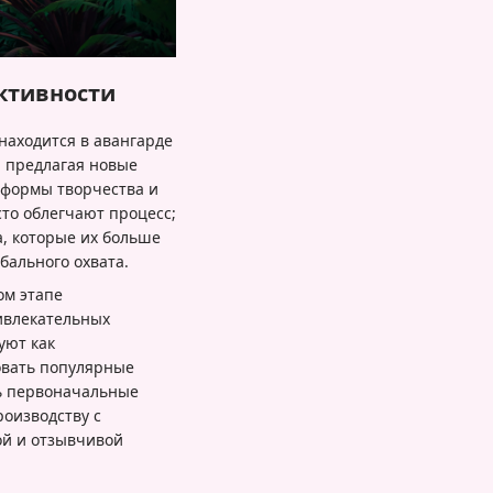
ктивности
находится в авангарде
, предлагая новые
формы творчества и
сто облегчают процесс;
, которые их больше
бального охвата.
ом этапе
ивлекательных
уют как
овать популярные
ть первоначальные
роизводству с
ой и отзывчивой