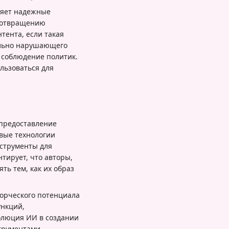
ряет надежные
едотвращению
тента, если такая
ально нарушающего
 соблюдение политик.
льзоваться для
 предоставление
вые технологии
нструменты для
тирует, что авторы,
ть тем, как их образ
ворческого потенциала
ункций,
олюция ИИ в создании
струментами,