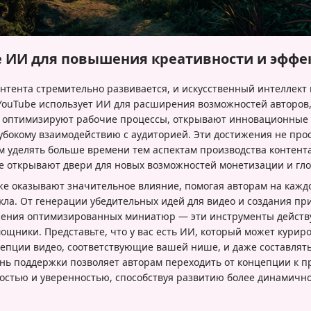
 ИИ для повышения креативности и эффе
нтента стремительно развивается, и искусственный интеллект 
YouTube использует ИИ для расширения возможностей авторов
 оптимизируют рабочие процессы, открывают инновационные 
убокому взаимодействию с аудиторией. Эти достижения не про
м уделять больше времени тем аспектам производства контента
же открывают двери для новых возможностей монетизации и гло
же оказывают значительное влияние, помогая авторам на кажд
кла. От генерации убедительных идей для видео и создания пр
жения оптимизированных миниатюр — эти инструменты действ
ощники. Представьте, что у вас есть ИИ, который может курир
цепции видео, соответствующие вашей нише, и даже составля
нь поддержки позволяет авторам переходить от концепции к п
остью и уверенностью, способствуя развитию более динамичн