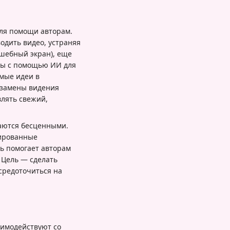
для помощи авторам.
одить видео, устраняя
шебный экран), еще
ны с помощью ИИ для
емые идеи в
 замены видения
лять свежий,
ваются бесценными.
зированные
ь помогает авторам
 Цель — сделать
средоточиться на
аимодействуют со