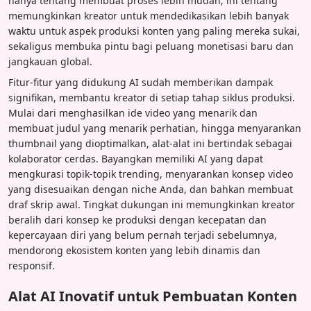
hanya tentang membuat proses lebih mudah; ini tentang
memungkinkan kreator untuk mendedikasikan lebih banyak
waktu untuk aspek produksi konten yang paling mereka sukai,
sekaligus membuka pintu bagi peluang monetisasi baru dan
jangkauan global.
Fitur-fitur yang didukung AI sudah memberikan dampak
signifikan, membantu kreator di setiap tahap siklus produksi.
Mulai dari menghasilkan ide video yang menarik dan
membuat judul yang menarik perhatian, hingga menyarankan
thumbnail yang dioptimalkan, alat-alat ini bertindak sebagai
kolaborator cerdas. Bayangkan memiliki AI yang dapat
mengkurasi topik-topik trending, menyarankan konsep video
yang disesuaikan dengan niche Anda, dan bahkan membuat
draf skrip awal. Tingkat dukungan ini memungkinkan kreator
beralih dari konsep ke produksi dengan kecepatan dan
kepercayaan diri yang belum pernah terjadi sebelumnya,
mendorong ekosistem konten yang lebih dinamis dan
responsif.
Alat AI Inovatif untuk Pembuatan Konten