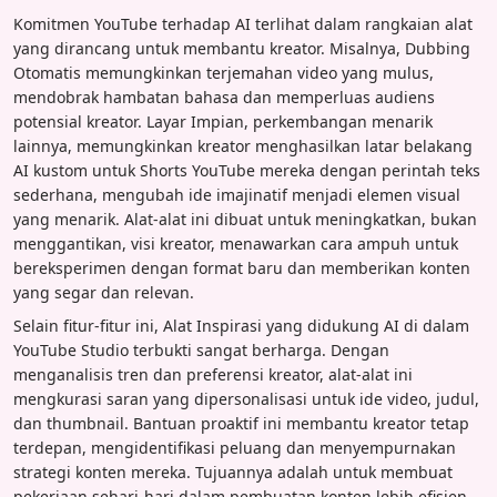
Komitmen YouTube terhadap AI terlihat dalam rangkaian alat
yang dirancang untuk membantu kreator. Misalnya, Dubbing
Otomatis memungkinkan terjemahan video yang mulus,
mendobrak hambatan bahasa dan memperluas audiens
potensial kreator. Layar Impian, perkembangan menarik
lainnya, memungkinkan kreator menghasilkan latar belakang
AI kustom untuk Shorts YouTube mereka dengan perintah teks
sederhana, mengubah ide imajinatif menjadi elemen visual
yang menarik. Alat-alat ini dibuat untuk meningkatkan, bukan
menggantikan, visi kreator, menawarkan cara ampuh untuk
bereksperimen dengan format baru dan memberikan konten
yang segar dan relevan.
Selain fitur-fitur ini, Alat Inspirasi yang didukung AI di dalam
YouTube Studio terbukti sangat berharga. Dengan
menganalisis tren dan preferensi kreator, alat-alat ini
mengkurasi saran yang dipersonalisasi untuk ide video, judul,
dan thumbnail. Bantuan proaktif ini membantu kreator tetap
terdepan, mengidentifikasi peluang dan menyempurnakan
strategi konten mereka. Tujuannya adalah untuk membuat
pekerjaan sehari-hari dalam pembuatan konten lebih efisien,