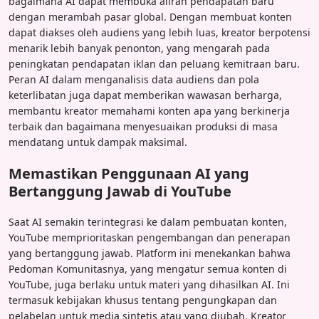
bagaimana AI dapat membuka aliran pendapatan baru
dengan merambah pasar global. Dengan membuat konten
dapat diakses oleh audiens yang lebih luas, kreator berpotensi
menarik lebih banyak penonton, yang mengarah pada
peningkatan pendapatan iklan dan peluang kemitraan baru.
Peran AI dalam menganalisis data audiens dan pola
keterlibatan juga dapat memberikan wawasan berharga,
membantu kreator memahami konten apa yang berkinerja
terbaik dan bagaimana menyesuaikan produksi di masa
mendatang untuk dampak maksimal.
Memastikan Penggunaan AI yang
Bertanggung Jawab di YouTube
Saat AI semakin terintegrasi ke dalam pembuatan konten,
YouTube memprioritaskan pengembangan dan penerapan
yang bertanggung jawab. Platform ini menekankan bahwa
Pedoman Komunitasnya, yang mengatur semua konten di
YouTube, juga berlaku untuk materi yang dihasilkan AI. Ini
termasuk kebijakan khusus tentang pengungkapan dan
pelabelan untuk media sintetis atau yang diubah. Kreator