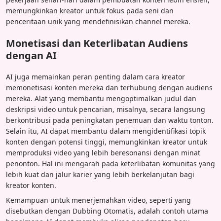
memungkinkan kreator untuk fokus pada seni dan
penceritaan unik yang mendefinisikan channel mereka.
Monetisasi dan Keterlibatan Audiens
dengan AI
AI juga memainkan peran penting dalam cara kreator
memonetisasi konten mereka dan terhubung dengan audiens
mereka. Alat yang membantu mengoptimalkan judul dan
deskripsi video untuk pencarian, misalnya, secara langsung
berkontribusi pada peningkatan penemuan dan waktu tonton.
Selain itu, AI dapat membantu dalam mengidentifikasi topik
konten dengan potensi tinggi, memungkinkan kreator untuk
memproduksi video yang lebih beresonansi dengan minat
penonton. Hal ini mengarah pada keterlibatan komunitas yang
lebih kuat dan jalur karier yang lebih berkelanjutan bagi
kreator konten.
Kemampuan untuk menerjemahkan video, seperti yang
disebutkan dengan Dubbing Otomatis, adalah contoh utama