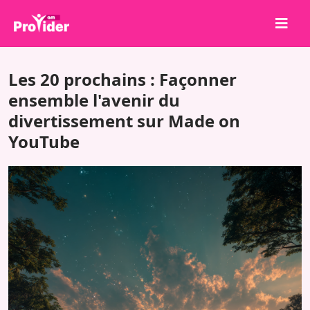
Partagez pour gagner !
Les 20 prochains : Façonner
À propos de nous
ensemble l'avenir du
divertissement sur Made on
Se connecter
YouTube
S'inscrire
Services
API
Conditions
Blog