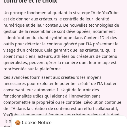
contrôle et le choix
Un principe fondamental guidant la stratégie IA de YouTube
est de donner aux créateurs le contrôle de leur identité
numérique et de leur contenu. De nouvelles technologies de
gestion de la ressemblance sont développées, notamment
l'identification du chant synthétique dans Content ID et des
outils pour détecter le contenu généré par l'IA présentant le
visage d'un créateur. Cela garantit que les créateurs, qu'ils
soient musiciens, acteurs, athlètes ou créateurs de contenu
généralistes, peuvent gérer la manière dont leur image est
représentée sur la plateforme.
Ces avancées fournissent aux créateurs les moyens
nécessaires pour exploiter le potentiel créatif de l'IA tout en
conservant leur autonomie. Il s'agit de fournir des
fonctionnalités utiles qui aident à l'innovation sans
compromettre la propriété ou le contrôle. L'évolution continue
de l'IA dans la création de contenu est un effort collaboratif,
YouTube s'engageant à équiper ses créateurs des outils dont
ils ont besoin pour prospérer dans ce paysage numérique
🍪 Cookie Notice