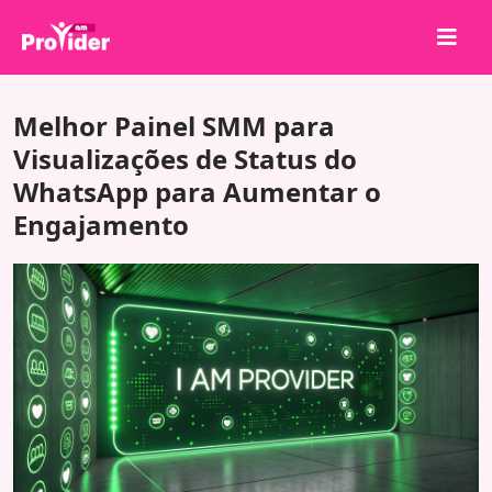
Compartilhe para Ganhar!
Melhor Painel SMM para
Sobre nós
Visualizações de Status do
WhatsApp para Aumentar o
Entrar
Engajamento
Cadastrar-se
Serviços
API
Termos
Blog