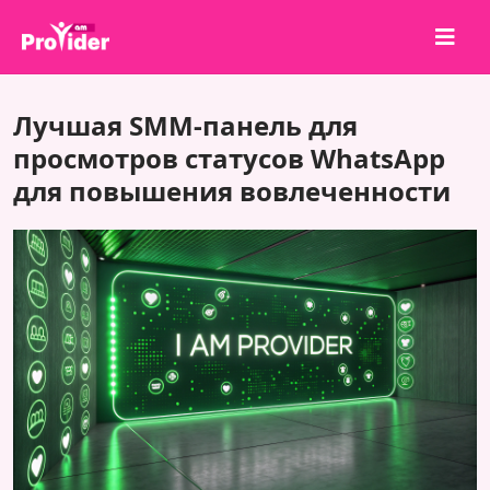
Поделись и выиграй!
Лучшая SMM-панель для
О нас
просмотров статусов WhatsApp
для повышения вовлеченности
Войти
Регистрация
Услуги
API
Условия
Блог