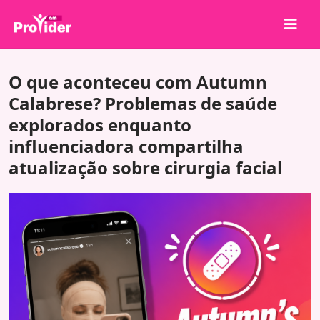
Compartilhe para Ganhar!
O que aconteceu com Autumn
Sobre nós
Calabrese? Problemas de saúde
explorados enquanto
Entrar
influenciadora compartilha
Cadastrar-se
atualização sobre cirurgia facial
Serviços
API
Termos
Blog