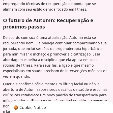
empregando técnicas de recuperação de ponta que se
alinham com seu estilo de vida focado em fitness.
O futuro de Autumn: Recuperação e
próximos passos
De acordo com sua última atualização, Autumn está se
recuperando bem. Ela planeja continuar compartilhando sua
jornada, que inclui sessões de oxigenoterapia hiperbárica
para minimizar o inchaço e promover a cicatrização. Essa
abordagem espelha a disciplina que ela aplica em suas
rotinas de fitness. Para seus fãs, a lição é que mesmo
especialistas em saúde precisam de intervenções médicas de
vez em quando.
Quer ela confirme oficialmente um lifting facial ou não, a
abertura de Autumn sobre seus desafios de saúde e escolhas
cirúrgicas estabelece um novo padrão de transparência para
influenciadores. Ela prova que é possível equilibrar conversas
honestas com privacidade pessoal. Sua disposição em mostrar
🍪 Cookie Notice
o lado bagunçado, inchado e vulnerável da recuperação pode