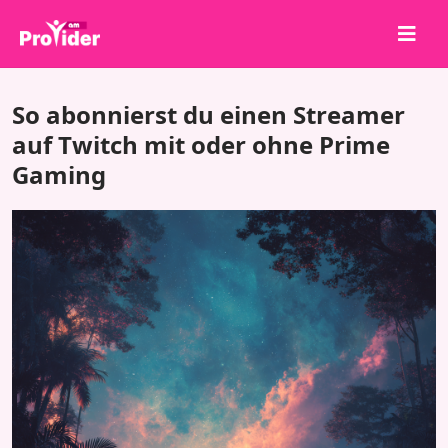
Teile, um zu gewinnen!
So abonnierst du einen Streamer
Über uns
auf Twitch mit oder ohne Prime
Gaming
Anmelden
Registrieren
Dienstleistungen
API
Bedingungen
Blog