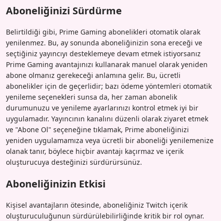
Aboneliğinizi Sürdürme
Belirtildiği gibi, Prime Gaming abonelikleri otomatik olarak
yenilenmez. Bu, ay sonunda aboneliğinizin sona ereceği ve
seçtiğiniz yayıncıyı desteklemeye devam etmek istiyorsanız
Prime Gaming avantajınızı kullanarak manuel olarak yeniden
abone olmanız gerekeceği anlamına gelir. Bu, ücretli
abonelikler için de geçerlidir; bazı ödeme yöntemleri otomatik
yenileme seçenekleri sunsa da, her zaman abonelik
durumunuzu ve yenileme ayarlarınızı kontrol etmek iyi bir
uygulamadır. Yayıncının kanalını düzenli olarak ziyaret etmek
ve "Abone Ol" seçeneğine tıklamak, Prime aboneliğinizi
yeniden uygulamamıza veya ücretli bir aboneliği yenilemenize
olanak tanır, böylece hiçbir avantajı kaçırmaz ve içerik
oluşturucuya desteğinizi sürdürürsünüz.
Aboneliğinizin Etkisi
Kişisel avantajların ötesinde, aboneliğiniz Twitch içerik
oluşturuculuğunun sürdürülebilirliğinde kritik bir rol oynar.