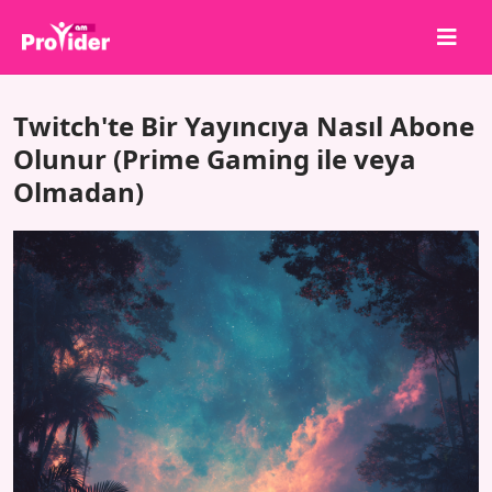
Paylaş, Kazan!
Twitch'te Bir Yayıncıya Nasıl Abone
Hakkımızda
Olunur (Prime Gaming ile veya
Olmadan)
Giriş Yap
Kayıt Ol
Hizmetler
API
Şartlar
Blog