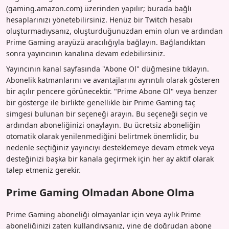
(gaming.amazon.com) üzerinden yapılır; burada bağlı
hesaplarınızı yönetebilirsiniz. Henüz bir Twitch hesabı
oluşturmadıysanız, oluşturduğunuzdan emin olun ve ardından
Prime Gaming arayüzü aracılığıyla bağlayın. Bağlandıktan
sonra yayıncının kanalına devam edebilirsiniz.
Yayıncının kanal sayfasında "Abone Ol" düğmesine tıklayın.
Abonelik katmanlarını ve avantajlarını ayrıntılı olarak gösteren
bir açılır pencere görünecektir. "Prime Abone Ol" veya benzer
bir gösterge ile birlikte genellikle bir Prime Gaming taç
simgesi bulunan bir seçeneği arayın. Bu seçeneği seçin ve
ardından aboneliğinizi onaylayın. Bu ücretsiz aboneliğin
otomatik olarak yenilenmediğini belirtmek önemlidir, bu
nedenle seçtiğiniz yayıncıyı desteklemeye devam etmek veya
desteğinizi başka bir kanala geçirmek için her ay aktif olarak
talep etmeniz gerekir.
Prime Gaming Olmadan Abone Olma
Prime Gaming aboneliği olmayanlar için veya aylık Prime
aboneliğinizi zaten kullandıysanız, yine de doğrudan abone