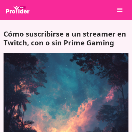
¡Comparte para ganar!
Cómo suscribirse a un streamer en
Sobre nosotros
Twitch, con o sin Prime Gaming
Iniciar sesión
Registrarse
Servicios
API
Términos
Blog