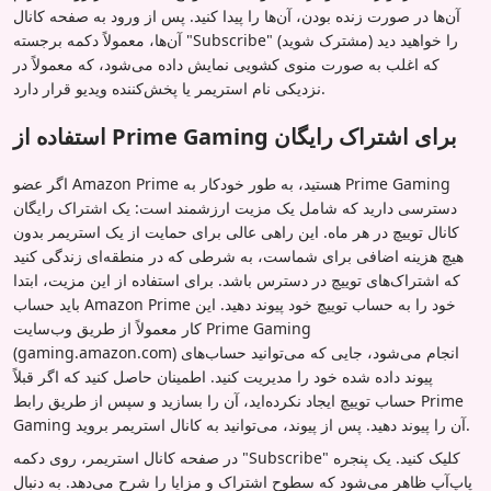
آن‌ها در صورت زنده بودن، آن‌ها را پیدا کنید. پس از ورود به صفحه کانال
آن‌ها، معمولاً دکمه برجسته "Subscribe" (مشترک شوید) را خواهید دید
که اغلب به صورت منوی کشویی نمایش داده می‌شود، که معمولاً در
نزدیکی نام استریمر یا پخش‌کننده ویدیو قرار دارد.
استفاده از Prime Gaming برای اشتراک رایگان
اگر عضو Amazon Prime هستید، به طور خودکار به Prime Gaming
دسترسی دارید که شامل یک مزیت ارزشمند است: یک اشتراک رایگان
کانال توییچ در هر ماه. این راهی عالی برای حمایت از یک استریمر بدون
هیچ هزینه اضافی برای شماست، به شرطی که در منطقه‌ای زندگی کنید
که اشتراک‌های توییچ در دسترس باشد. برای استفاده از این مزیت، ابتدا
باید حساب Amazon Prime خود را به حساب توییچ خود پیوند دهید. این
کار معمولاً از طریق وب‌سایت Prime Gaming
(gaming.amazon.com) انجام می‌شود، جایی که می‌توانید حساب‌های
پیوند داده شده خود را مدیریت کنید. اطمینان حاصل کنید که اگر قبلاً
حساب توییچ ایجاد نکرده‌اید، آن را بسازید و سپس از طریق رابط Prime
Gaming آن را پیوند دهید. پس از پیوند، می‌توانید به کانال استریمر بروید.
در صفحه کانال استریمر، روی دکمه "Subscribe" کلیک کنید. یک پنجره
پاپ‌آپ ظاهر می‌شود که سطوح اشتراک و مزایا را شرح می‌دهد. به دنبال