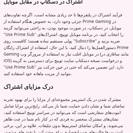
اشتراک در دسکتاپ در مقابل موبایل
فرآیند اشتراک در پلتفرم‌ها تا حد زیادی مشابه است، اگرچه تفاوت‌های
جزئی وجود دارد، به خصوص هنگام استفاده از Prime Gaming در
موبایل. در دسکتاپ، در صورت موجود بودن، به راحتی می‌توانید گزینه
"Use Prime Sub" را انتخاب کنید. در برنامه موبایل توییچ، اشتراک‌های
پولی مستقیم ساده هستند؛ کافیست روی "Subscribe" ضربه بزنید و
دستورالعمل‌ها را دنبال کنید. با این حال، استفاده از اشتراک رایگان Prime
Gaming در موبایل اغلب نیاز به استفاده از مرورگر وب (مانند سافاری در
iOS) و درخواست نسخه دسکتاپ سایت توییچ برای دسترسی به گزینه
"Use Prime Sub" دارد. این تضمین می‌کند که حتی در حین حرکت نیز
بتوانید از مزیت ماهانه خود استفاده کنید.
درک مزایای اشتراک
مشترک شدن در یک استریمر مجموعه‌ای از مزایا را برای بهبود تجربه
تماشای شما و نشان دادن حمایت شما باز می‌کند. رایج‌ترین مزایا شامل
اموت‌های سفارشی است که می‌توانید در سراسر توییچ استفاده کنید،
نشان‌های مشترک منحصر به فردی که در کنار نام شما در چت ظاهر
می‌شوند، و امکان تماشای استریم‌ها بدون تبلیغات. علاوه بر این، برخی
استریمرها حالت‌های چت انحصاری برای مشترکین یا نقش‌های ویژه در