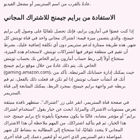
عادةً بالقرب من اسم الستريمر أو مشغل الفيديو.
الاستفادة من برايم جيمنج للاشتراك المجاني
إذا كنت عضوًا في أمازون برايم، فإنك تحصل تلقائيًا على وصول إلى برايم
جيمنج، والذي يتضمن ميزة قيمة: اشتراك مجاني واحد في قناة تويتش كل
شهر. هذه طريقة ممتازة لدعم ستريمر دون أي تكلفة إضافية عليك، بشرط
أن تقيم في منطقة تتوفر فيها اشتراكات تويتش. لاستخدام هذه الميزة،
ستحتاج أولاً إلى ربط حساب أمازون برايم الخاص بك بحساب تويتش
الخاص بك. يتم ذلك عادةً من خلال موقع برايم جيمنج
(gaming.amazon.com)، حيث يمكنك إدارة حساباتك المرتبطة. تأكد من
أنك قد أنشأت حساب تويتش إذا لم تكن قد فعلت ذلك بالفعل، ثم قم
بربطه عبر واجهة برايم جيمنج. بمجرد الربط، يمكنك المتابعة إلى قناة
الستريمر.
في صفحة قناة الستريمر، انقر على زر "اشتراك". ستظهر نافذة منبثقة
تعرض مستويات الاشتراك والمزايا. ابحث عن خيار يقول "استخدام اشتراك
برايم" أو مؤشر مشابه، غالبًا ما يكون مصحوبًا بأيقونة تاج برايم جيمنج. حدد
هذا الخيار، ثم قم بتأكيد اشتراكك. من المهم ملاحظة أن هذا الاشتراك
المجاني لا يتجدد تلقائيًا، لذا ستحتاج إلى المطالبة به بنشاط كل شهر
لمواصلة دعم الستريمر الذي اخترته أو لتغيير دعمك إلى قناة أخرى.