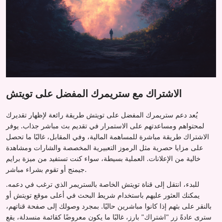
الاشتراك مع ستريمرك المفضل على تويتش
يُعد دعم ستريمرك المفضل على تويتش طريقة رائعة لإظهار تقديرك
لمحتواهم ومساعدتهم على الاستمرار في تقديم بث مباشر جذاب. يوفر
الاشتراك طريقة مباشرة للمساهمة المالية، وفي المقابل، غالبًا ما تحصل
على مزايا حصرية مثل الرموز التعبيرية المخصصة والشارات ومشاهدة
خالية من الإعلانات. العملية بسيطة، سواء كنت تستفيد من ميزة برايم
جيمنج أو تقوم بشراء مباشر.
للبدء، انتقل إلى قناة تويتش الخاصة بالستريمر الذي ترغب في دعمه.
يمكنك العثور عليهم باستخدام شريط البحث في أعلى موقع تويتش أو
بالنقر على بثهم إذا كانوا مباشرين حاليًا. بمجرد وصولك إلى صفحة قناتهم،
سترى عادةً زر "اشتراك" بارز، غالبًا ما يكون معروضًا كقائمة منسدلة، يقع