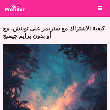
شارك لتربح!
كيفية الاشتراك مع ستريمر على تويتش، مع
من نحن
أو بدون برايم جيمنج
تسجيل الدخول
إنشاء حساب
الخدمات
API
الشروط
مدونة