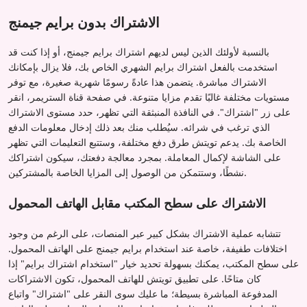
الاشتراك بدون برايم جيمنج
بالنسبة لأولئك الذين ليس لديهم اشتراك برايم جيمنج، أو إذا كنت قد
استخدمت بالفعل اشتراك برايم الشهري الخاص بك، فلا يزال بإمكانك
الاشتراك مباشرة. يتضمن هذا عادةً رسومًا شهرية صغيرة، مع توفر
مستويات مختلفة غالبًا تقدم مزايا متنوعة. في صفحة قناة الستريمر، انقر
على زر "اشتراك". في النافذة المنبثقة التي تظهر، حدد مستوى الاشتراك
الذي ترغب في شرائه. سيُطلب منك بعد ذلك إدخال معلومات الدفع
الخاصة بك. يدعم تويتش طرق دفع مختلفة، وستتبع التعليمات التي تظهر
على الشاشة لإكمال المعاملة. بمجرد معالجة دفعتك، سيكون اشتراكك
نشطًا، وستتمكن من الوصول إلى المزايا الخاصة بالمشتركين.
الاشتراك على سطح المكتب مقابل الهاتف المحمول
تتشابه عملية الاشتراك بشكل كبير عبر المنصات، على الرغم من وجود
اختلافات طفيفة، خاصة عند استخدام برايم جيمنج على الهاتف المحمول.
على سطح المكتب، يمكنك بسهولة تحديد خيار "استخدام اشتراك برايم" إذا
كان متاحًا. على تطبيق تويتش للهاتف المحمول، تكون الاشتراكات
المدفوعة المباشرة بسيطة؛ ما عليك سوى النقر على "اشتراك" واتباع