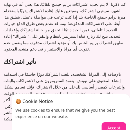
كما ذكرنا، لا يتم تجديد اشتراكات برايم جيمنج تلقائيًا. هذا يعني أنه في نهاية
الشهر، سينتهي اشتراكك، وسيتعين عليك إعادة الاشتراك يدويًا باستخدام
ميزة برايم جيمنج الخاصة بك إذا كنت ترغب في مواصلة دعمك. ينطبق هذا
أيضًا على الاشتراكات المدفوعة؛ بينما قد تقدم بعض طرق الدفع خيارات
التجديد التلقائي، فمن الجيد دائمًا التحقق من حالة اشتراكك وإعدادات
التجديد. يتيح لك زيارة قناة الستريمر بانتظام والنقر على "اشتراك" إعادة
تطبيق اشتراك برايم الخاص بك أو تجديد اشتراك مدفوع، مما يضمن عدم
تفويت أي مزايا والاستمرار في دعم منشئ المحتوى.
تأثير اشتراكك
بالإضافة إلى المزايا الشخصية، يلعب اشتراكك دورًا حاسمًا في استدامة
إنشاء المحتوى على تويتش. يعتمد الستريمرون على الاشتراكات والبتات
والتبرعات كمصدر أساسي للدخل. من خلال الاشتراك، فإنك تساهم بشكل
مباشر في سبل عيشهم، مما يمكنهم من تخصيص المزيد من الوقت
والموارد لإنشاء محتوى عالي الجودة لمجتمعهم. إنه يعزز مجتمعًا أكثر
🍪 Cookie Notice
تفاعلية وتفاعلًا، حيث يتفاعل الستريمرون غالبًا بشكل أوثق مع المشتركين.
We use cookies to ensure that we give you the best
دعمك، سواء من خلال برايم جيمنج أو دفعة مباشرة، يغذي بشكل مباشر
experience on our website.
الشغف والإبداع الذي يجعل منصة تويتش نابضة بالحياة وديناميكية.
Accept