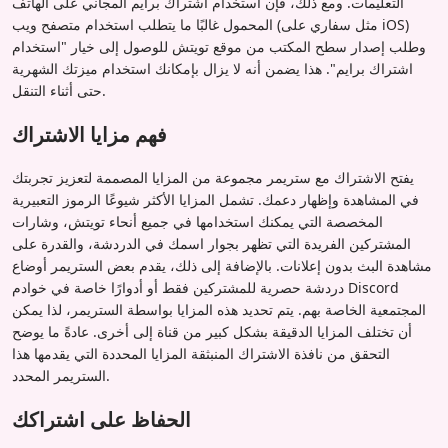
التعليمات. ومع ذلك، فإن استخدام اشتراك برايم المجاني على الهاتف
المحمول غالبًا ما يتطلب استخدام متصفح ويب (مثل سفاري على iOS)
وطلب إصدار سطح المكتب من موقع تويتش للوصول إلى خيار "استخدام
اشتراك برايم". هذا يضمن أنه لا يزال بإمكانك استخدام ميزتك الشهرية
حتى أثناء التنقل.
فهم مزايا الاشتراك
يفتح الاشتراك مع ستريمر مجموعة من المزايا المصممة لتعزيز تجربتك
في المشاهدة وإظهار دعمك. تشمل المزايا الأكثر شيوعًا الرموز التعبيرية
المخصصة التي يمكنك استخدامها في جميع أنحاء تويتش، وشارات
المشتركين الفريدة التي تظهر بجوار اسمك في الدردشة، والقدرة على
مشاهدة البث بدون إعلانات. بالإضافة إلى ذلك، يقدم بعض الستريمر أوضاع
دردشة حصرية للمشتركين فقط أو أدوارًا خاصة في خوادم Discord
المجتمعية الخاصة بهم. يتم تحديد هذه المزايا بواسطة الستريمر، لذا يمكن
أن تختلف المزايا الدقيقة بشكل كبير من قناة إلى أخرى. عادةً ما يوضح
التحقق من نافذة الاشتراك المنبثقة المزايا المحددة التي يقدمها هذا
الستريمر المحدد.
الحفاظ على اشتراكك