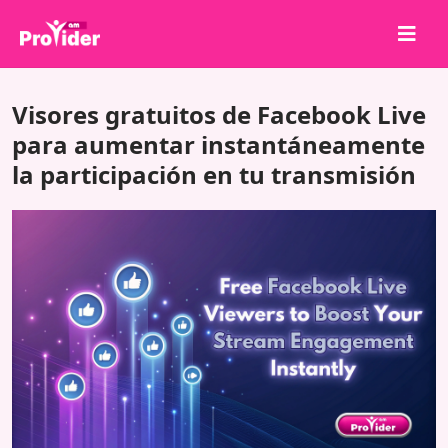
¡Comparte para ganar!
Visores gratuitos de Facebook Live
Sobre nosotros
para aumentar instantáneamente
la participación en tu transmisión
Iniciar sesión
Registrarse
Servicios
API
Términos
Blog