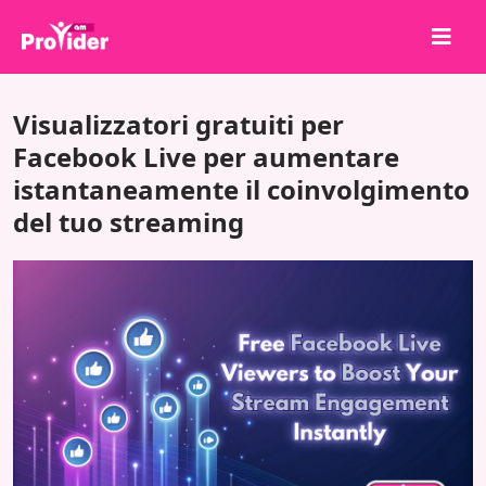
Condividi per vincere!
Visualizzatori gratuiti per
Chi siamo
Facebook Live per aumentare
istantaneamente il coinvolgimento
Accedi
del tuo streaming
Iscriviti
Servizi
API
Termini
Blog