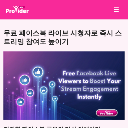
공유하고 당첨되세요!
무료 페이스북 라이브 시청자로 즉시 스
회사 소개
트리밍 참여도 높이기
로그인
회원가입
서비스
API
이용약관
블로그