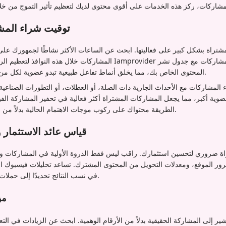
توقيت شراء الم
مشتراة بشكل كبير على فعاليتها. ابحث عن الساعات الأكثر نشاطًا لجمهورك ع
المشاركات خلال هذه النوافذ لتعظيم الرؤية. تتيح ميزات الجدولة في er
المحتوى الخاص بك، مما يخلق أنماط تفاعل طبيعية تبدو عضوية لكل من المستخدمين والخوارزميات.
 المشاركات مع الأحداث الجارية ذات الصلة، أو العطلات، أو التطورات الصناع
ة أكبر، مما يجعل المشاركات المشتراة أكثر فعالية في تحفيز المشاركة الفي
الطريقة محتواك على ركوب موجات الاهتمام الحالية بدلاً من محاولة خلق زخم من الصفر.
قياس عائد الاستثمار و
راة ضروري لتحسين استثمارك. راقب ليس فقط الذروة الأولية في المشاركات ول
مرور الموقع، ومعدلات التحويل من المحتوى المشترك. تساعد تحليلات فيسبوك ا
UTM في نسب النتائج تحديدًا إلى حملات المشاركة الخاصة بك.
مؤ
ر إلى المشاركة الحقيقية بدلاً من الأرقام الوهمية. ابحث عن الزيادات في التع