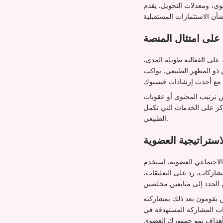
Iamprovide تقارير مفصلة تساعدك في ربط
على امتثال المنصة
على الفعالية طويلة المدى،
Iamprovide التغييرات على المنصة، ويضبط
ض ترتيب المحتوى أو عقوبات
ي تكمل而不是 تتلاعب بنظام المشاركة
الطبيعي.
ستراتيجية العضوية
الاجتماعي العضوية. استخدم
مشاركات. رد على التعليقات،
ن يقومون بعد ذلك بمشاركته
ستهدفة في Iamprovider في الوصول