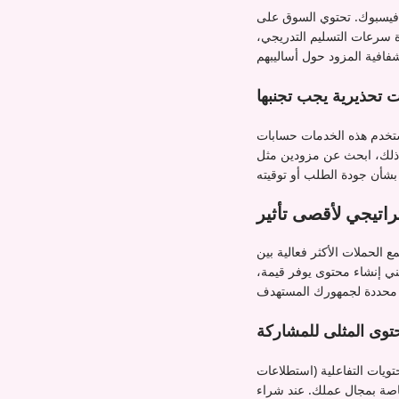
ت فيسبوك. تحتوي السوق على
ة سرعات التسليم التدريجي،
ت تحذيرية يجب تجنبها
تستخدم هذه الخدمات حسابات
ن مزودين مثل Iamprovider الذين
تراتيجي لأقصى تأثير
الحملات الأكثر فعالية بين
ي إنشاء محتوى يوفر قيمة،
حتوى المثلى للمشاركة
في القابلية للمشاركة. في عام 2025، تشمل هذه المحتويات التفاعلية (استطلاعات
لخاصة بمجال عملك. عند شراء