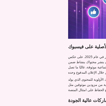
أصلية على فيسبوك
لا تزال المشاركات الحقيقية على فيسبوك واحدة من أهم المقاييس لقياس انتشار المحتوى ومشاركة الجمهور في عام 2025. على عكس
مون بنشر محتواك بنشاط ضمن
عية موثوقة، غالبًا ما تصل
يث يُعطي فيسبوك الأولوية للمحتوى الذي يولد
مثل Iamprovider يمكن أن يعزز هذه
ركات عالية الجودة