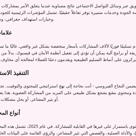
يق عبر وسائل التواصل الاجتماعي نتائج متساوية عندما يتعلق الأمر بمشاركا
لجودة وخدمات متميزة توفر تفاعلاً حقيقيًا. تشمل المؤشرات الرئيسية للجود
وخيارات استهداف جغرافي، وشفافية المزود حول أساليبهم.
علاما
م تسليمًا فوريًا لآلاف المشاركات بأسعار منخفضة بشكل غير واقعي. غالبًا ما 
فة أو برامج آلية يمكن أن تؤدي إلى تفعيل أنظمة الأمان في فيسبوك. بدلاً من ذلك، ابحث ع
التنفيذ الاس
ن النجاح الفيروسي - أنت بحاجة إلى نهج استراتيجي للمحتوى والتوقيت. تجمع 
ة ومحتوى مقنع يشجع بشكل طبيعي على المزيد من المشاركة العضوية. هذا يعن
أو يثير المشاعر، أو يحل مشكلات محددة لجمهورك المستهدف.
أنواع الم
تتفوق بعض تنسيقات المحتوى باستمرار على غيرها 
)، والأدلة العملية، والقصص التي تثير المشاعر، والرؤى القائمة على البيانات ا