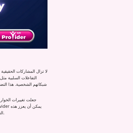
التفاعلات السلبية مث
شبكاتهم الشخصية. هذا التض
العملية، مما يمنح محتواك الزخم الأولي اللازم لتحفيز أنماط المشاركة العضوية مع الحفاظ على امتثال المنصة.