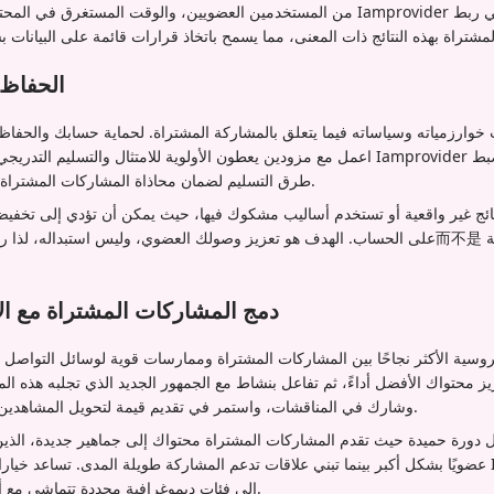
من المستخدمين العضويين، والوقت المستغرق في المحتوى، ومعدلات التحويل. يقدم r
الحفاظ 
ارزمياته وسياساته فيما يتعلق بالمشاركة المشتراة. لحماية حسابك والحفاظ 
اعمل مع مزودين يعطون الأولوية للامتثال والتسليم التدريجي ذو المظهر الطبيعي. يواكب r
طرق التسليم لضمان محاذاة المشاركات المشتراة مع أحدث إرشادات فيسبوك.
تائج غير واقعية أو تستخدم أساليب مشكوك فيها، حيث يمكن أن تؤدي إلى تخفي
على الحساب. الهدف هو تعزيز وصولك العضوي، وليس استبداله، لذا ركز على الخدمات الت
دمج المشاركات المشتراة مع الا
روسية الأكثر نجاحًا بين المشاركات المشتراة وممارسات قوية لوسائل التواصل 
ز محتواك الأفضل أداءً، ثم تفاعل بنشاط مع الجمهور الجديد الذي تجلبه هذه ال
وشارك في المناقشات، واستمر في تقديم قيمة لتحويل المشاهدين الجدد إلى متابعين مخلصين.
مل دورة حميدة حيث تقدم المشاركات المشتراة محتواك إلى جماهير جديدة، الذي
عضويًا بشكل أكبر بينما تبني علاقات تدعم المشاركة طويلة المدى. تساعد خيارات المشاركة الم
إلى فئات ديموغرافية محددة تتماشى مع أهداف نمو جمهورك العضوي.