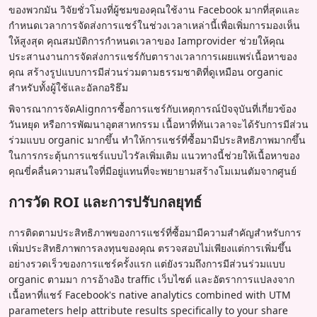
ของพวกมัน วิจัยชั่วโมงที่ผู้ชมของคุณใช้งาน Facebook มากที่สุดและ
กำหนดเวลาการจัดส่งการแชร์ในช่วงเวลาเหล่านี้เพื่อเพิ่มการมองเห็น
ให้สูงสุด คุณสมบัติการกำหนดเวลาของ Iamprovider ช่วยให้คุณ
ประสานงานการจัดส่งการแชร์กับตารางเวลาการเผยแพร่เนื้อหาของ
คุณ สร้างรูปแบบการมีส่วนร่วมตามธรรมชาติที่ดูเหมือน organic
สำหรับทั้งผู้ใช้และอัลกอริธึม
พิจารณาการจัดAlignการซื้อการแชร์กับเหตุการณ์ปัจจุบันที่เกี่ยวข้อง
วันหยุด หรือการพัฒนาอุตสาหกรรม เนื้อหาที่ทันเวลาจะได้รับการมีส่วน
ร่วมแบบ organic มากขึ้น ทำให้การแชร์ที่ซื้อมามีประสิทธิภาพมากขึ้น
ในการกระตุ้นการแชร์แบบไวรัลเพิ่มเติม แนวทางนี้ช่วยให้เนื้อหาของ
คุณขี่คลื่นความสนใจที่มีอยู่แทนที่จะพยายามสร้างโมเมนตัมจากศูนย์
การวัด ROI และการปรับกลยุทธ์
การติดตามประสิทธิภาพของการแชร์ที่ซื้อมามีความสำคัญสำหรับการ
เพิ่มประสิทธิภาพการลงทุนของคุณ ตรวจสอบไม่เพียงแต่การเพิ่มขึ้น
อย่างรวดเร็วของการแชร์ครั้งแรก แต่ยังรวมถึงการมีส่วนร่วมแบบ
organic ตามมา การอ้างอิง traffic เว็บไซต์ และอัตราการแปลงจาก
เนื้อหาที่แชร์ Facebook's native analytics combined with UTM
parameters help attribute results specifically to your share