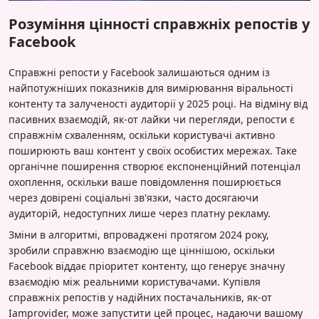
Розуміння цінності справжніх репостів у
Facebook
Справжні репости у Facebook залишаються одним із
найпотужніших показників для вимірювання віральності
контенту та залученості аудиторії у 2025 році. На відміну від
пасивних взаємодій, як-от лайки чи перегляди, репости є
справжнім схваленням, оскільки користувачі активно
поширюють ваш контент у своїх особистих мережах. Таке
органічне поширення створює експоненційний потенціал
охоплення, оскільки ваше повідомлення поширюється
через довірені соціальні зв'язки, часто досягаючи
аудиторій, недоступних лише через платну рекламу.
Зміни в алгоритмі, впроваджені протягом 2024 року,
зробили справжню взаємодію ще ціннішою, оскільки
Facebook віддає пріоритет контенту, що генерує значну
взаємодію між реальними користувачами. Купівля
справжніх репостів у надійних постачальників, як-от
Iamprovider, може запустити цей процес, надаючи вашому