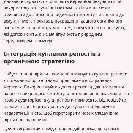
Уникайте сервісів, які обіцяють нереальні результати чи
використовують сумнівні методи, оскільки це може
призвести до зниження видимості контенту чи санкцій до
акаунта. Мета полягає в покращенні вашого органічного
охоплення, а не його заміні, тому фокусуйтеся на послугах,
які доповнюють, а не маніпулюють природним
середовищем взаємодії.
Інтеграція куплених репостів з
органічною стратегією
Найуспішніші віральні кампанії поєднують куплені репости
з потужними органічними практиками в соціальних
мережах. Використовуйте куплені репости для посилення
вашого найкращого контенту, а потім активно взаємодійте з
новою аудиторією, яку ці репости приносять. Відповідайте
на коментарі, беріть участь у дискусіях і продовжуйте
надавати цінність, щоб перетворити нових глядачів на
вірних послідовників.
Цей інтегрований підхід створює доброцикл, де куплені