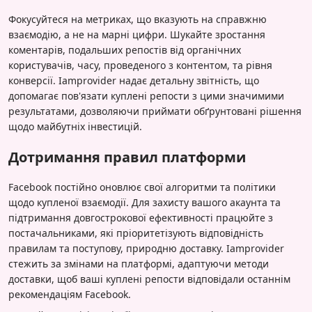
Фокусуйтеся на метриках, що вказують на справжню
взаємодію, а не на марні цифри. Шукайте зростання
коментарів, подальших репостів від органічних
користувачів, часу, проведеного з контентом, та рівня
конверсії. Iamprovider надає детальну звітність, що
допомагає пов'язати куплені репости з цими значимими
результатами, дозволяючи приймати обґрунтовані рішення
щодо майбутніх інвестицій.
Дотримання правил платформи
Facebook постійно оновлює свої алгоритми та політики
щодо купленої взаємодії. Для захисту вашого акаунта та
підтримання довгострокової ефективності працюйте з
постачальниками, які пріоритетізують відповідність
правилам та поступову, природню доставку. Iamprovider
стежить за змінами на платформі, адаптуючи методи
доставки, щоб ваші куплені репости відповідали останнім
рекомендаціям Facebook.