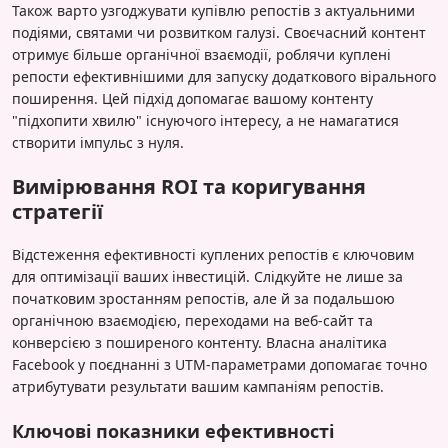
Також варто узгоджувати купівлю репостів з актуальними
подіями, святами чи розвитком галузі. Своєчасний контент
отримує більше органічної взаємодії, роблячи куплені
репости ефективнішими для запуску додаткового вірального
поширення. Цей підхід допомагає вашому контенту
"підхопити хвилю" існуючого інтересу, а не намагатися
створити імпульс з нуля.
Вимірювання ROI та коригування
стратегії
Відстеження ефективності куплених репостів є ключовим
для оптимізації ваших інвестицій. Слідкуйте не лише за
початковим зростанням репостів, але й за подальшою
органічною взаємодією, переходами на веб-сайт та
конверсією з поширеного контенту. Власна аналітика
Facebook у поєднанні з UTM-параметрами допомагає точно
атрибутувати результати вашим кампаніям репостів.
Ключові показники ефективності