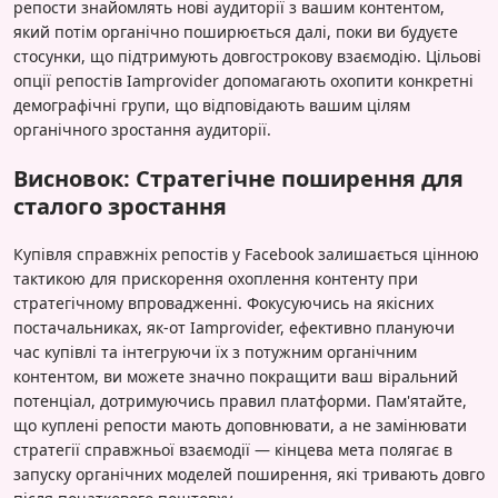
репости знайомлять нові аудиторії з вашим контентом,
який потім органічно поширюється далі, поки ви будуєте
стосунки, що підтримують довгострокову взаємодію. Цільові
опції репостів Iamprovider допомагають охопити конкретні
демографічні групи, що відповідають вашим цілям
органічного зростання аудиторії.
Висновок: Стратегічне поширення для
сталого зростання
Купівля справжніх репостів у Facebook залишається цінною
тактикою для прискорення охоплення контенту при
стратегічному впровадженні. Фокусуючись на якісних
постачальниках, як-от Iamprovider, ефективно плануючи
час купівлі та інтегруючи їх з потужним органічним
контентом, ви можете значно покращити ваш віральний
потенціал, дотримуючись правил платформи. Пам'ятайте,
що куплені репости мають доповнювати, а не замінювати
стратегії справжньої взаємодії — кінцева мета полягає в
запуску органічних моделей поширення, які тривають довго