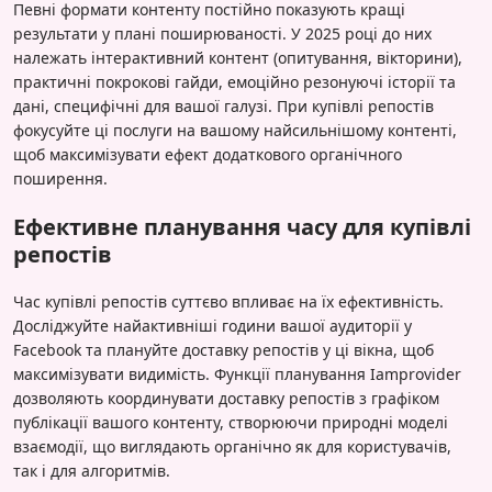
Певні формати контенту постійно показують кращі
результати у плані поширюваності. У 2025 році до них
належать інтерактивний контент (опитування, вікторини),
практичні покрокові гайди, емоційно резонуючі історії та
дані, специфічні для вашої галузі. При купівлі репостів
фокусуйте ці послуги на вашому найсильнішому контенті,
щоб максимізувати ефект додаткового органічного
поширення.
Ефективне планування часу для купівлі
репостів
Час купівлі репостів суттєво впливає на їх ефективність.
Досліджуйте найактивніші години вашої аудиторії у
Facebook та плануйте доставку репостів у ці вікна, щоб
максимізувати видимість. Функції планування Iamprovider
дозволяють координувати доставку репостів з графіком
публікації вашого контенту, створюючи природні моделі
взаємодії, що виглядають органічно як для користувачів,
так і для алгоритмів.