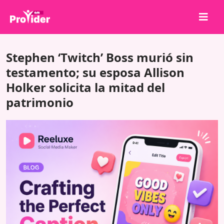
¡Comparte para ganar!
Stephen ‘Twitch’ Boss murió sin
Sobre nosotros
testamento; su esposa Allison
Holker solicita la mitad del
Iniciar sesión
patrimonio
Registrarse
Servicios
API
Términos
Blog