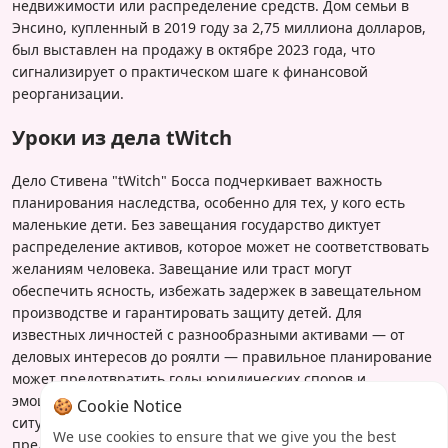
недвижимости или распределение средств. Дом семьи в
Энсино, купленный в 2019 году за 2,75 миллиона долларов,
был выставлен на продажу в октябре 2023 года, что
сигнализирует о практическом шаге к финансовой
реорганизации.
Уроки из дела tWitch
Дело Стивена "tWitch" Босса подчеркивает важность
планирования наследства, особенно для тех, у кого есть
маленькие дети. Без завещания государство диктует
распределение активов, которое может не соответствовать
желаниям человека. Завещание или траст могут
обеспечить ясность, избежать задержек в завещательном
производстве и гарантировать защиту детей. Для
известных личностей с разнообразными активами — от
деловых интересов до роялти — правильное планирование
может предотвратить годы юридических споров и
эмоционального стресса для оставшихся близких. Эта
🍪 Cookie Notice
ситуация напоминает нам, что планирование наследства
We use cookies to ensure that we give you the best
предназначено не только для богатых; оно для тех, кто