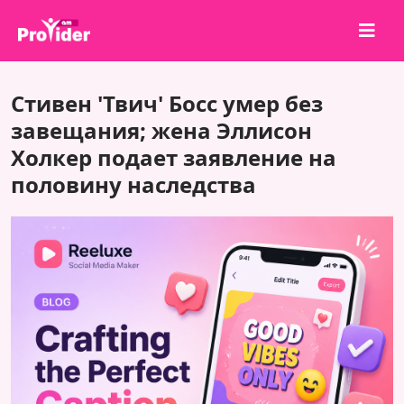
Поделись и выиграй!
Стивен 'Твич' Босс умер без
О нас
завещания; жена Эллисон
Холкер подает заявление на
Войти
половину наследства
Регистрация
Услуги
API
Условия
Блог