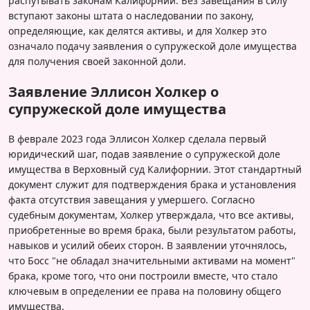
распутывать законам Калифорнии. Без завещания в силу
вступают законы штата о наследовании по закону,
определяющие, как делятся активы, и для Холкер это
означало подачу заявления о супружеской доле имущества
для получения своей законной доли.
Заявление Эллисон Холкер о
супружеской доле имущества
В феврале 2023 года Эллисон Холкер сделала первый
юридический шаг, подав заявление о супружеской доле
имущества в Верховный суд Калифорнии. Этот стандартный
документ служит для подтверждения брака и установления
факта отсутствия завещания у умершего. Согласно
судебным документам, Холкер утверждала, что все активы,
приобретенные во время брака, были результатом работы,
навыков и усилий обеих сторон. В заявлении уточнялось,
что Босс "не обладал значительными активами на момент"
брака, кроме того, что они построили вместе, что стало
ключевым в определении ее права на половину общего
имущества.