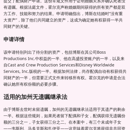
提交了配偶财产申请。这份常规文件用于证明婚姻关系并确认死者没
有遗嘱。根据法庭文件，霍尔克声称婚姻期间获得的所有资产都是双
方工作、技能和努力的结果。申请明确指出，博斯在结婚时“没有重
大资产”，除了他们共同建立的资产，这成为确定她有权获得一半共
同财产的关键。
申请详情
该申请特别列出了待分割的资产，包括博斯在其公司Boss
Productions Inc.中权益的一半、他在高盛投资账户的一半，以及来
自Cast and Crew Production Services和Disney Worldwide
Services, Inc.版税的一半。根据加州法律，尚存配偶自动有权获得共
同财产的一半，但需要正式文件来转移所有权。霍尔克的申请是合法
确认她所有权份额的必要步骤。
适用的加州无遗嘱继承法
由于博斯去世时未留遗嘱，加州的无遗嘱继承法适用于其遗产的剩余
一半。根据这些规则，如果死者留下配偶和子女，配偶获得无遗嘱份
额的三分之一，子女获得三分之二。在本案中，有三个未成年子女
——韦斯利、马多克斯和扎伊亚——这意味着霍尔克将获得非共同资