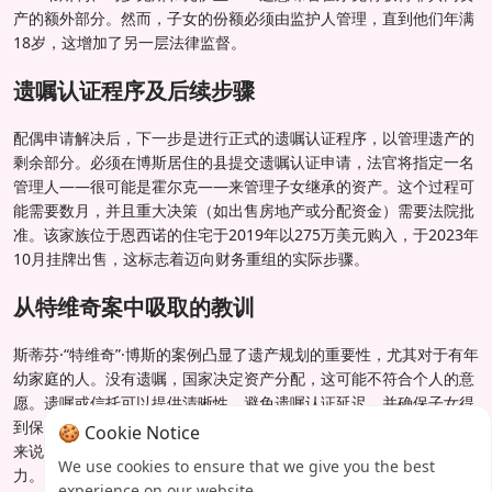
产的额外部分。然而，子女的份额必须由监护人管理，直到他们年满
18岁，这增加了另一层法律监督。
遗嘱认证程序及后续步骤
配偶申请解决后，下一步是进行正式的遗嘱认证程序，以管理遗产的
剩余部分。必须在博斯居住的县提交遗嘱认证申请，法官将指定一名
管理人——很可能是霍尔克——来管理子女继承的资产。这个过程可
能需要数月，并且重大决策（如出售房地产或分配资金）需要法院批
准。该家族位于恩西诺的住宅于2019年以275万美元购入，于2023年
10月挂牌出售，这标志着迈向财务重组的实际步骤。
从特维奇案中吸取的教训
斯蒂芬·“特维奇”·博斯的案例凸显了遗产规划的重要性，尤其对于有年
幼家庭的人。没有遗嘱，国家决定资产分配，这可能不符合个人的意
愿。遗嘱或信托可以提供清晰性，避免遗嘱认证延迟，并确保子女得
到保护。对于拥有多样化资产（从商业利益到版税）的高知名度人士
🍪 Cookie Notice
来说，适当的规划可以防止多年的法律纠纷和给亲人留下的情感压
We use cookies to ensure that we give you the best
力。这一情况提醒我们，遗产规划不仅仅适用于富人；它适用于任何
experience on our website.