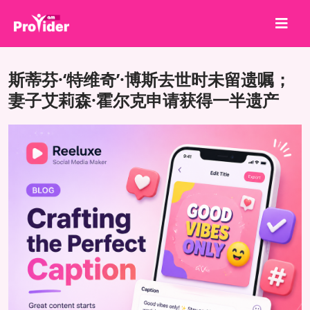
分享就能赢！
斯蒂芬·‘特维奇’·博斯去世时未留遗嘱；
关于我们
妻子艾莉森·霍尔克申请获得一半遗产
登录
注册
服务
API
条款
博客