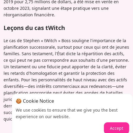
2019 pour 2,75 millions de dollars, a été mise en vente en
octobre 2023, signalant une étape pratique vers une
réorganisation financière.
Leçons du cas tWitch
Le cas de Stephen « tWitch » Boss souligne l'importance de la
planification successorale, surtout pour ceux qui ont de jeunes
familles. Sans testament, l'État dicte la répartition des actifs,
ce qui peut ne pas correspondre aux souhaits d'une personne.
Un testament ou une fiducie peut apporter de la clarté, éviter
les retards d'homologation et garantir la protection des
enfants. Pour les personnalités de haut niveau avec des actifs
diversifiés—des intérêts commerciaux aux redevances—une
planification appropriée peut éviter des années de batailles
juridiques et de stress émotionnel pour les proches laissés
🍪 Cookie Notice
derrière. Cette situation nous rappelle que la planification
We use cookies to ensure that we give you the best
successorale n'est pas réservée aux riches ; elle est pour
experience on our website.
quiconque veut laisser un héritage clair et attentionné.
Accept