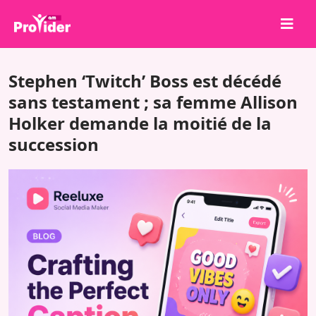
Partagez pour gagner !
Stephen ‘Twitch’ Boss est décédé
À propos de nous
sans testament ; sa femme Allison
Holker demande la moitié de la
Se connecter
succession
S'inscrire
Services
API
Conditions
Blog