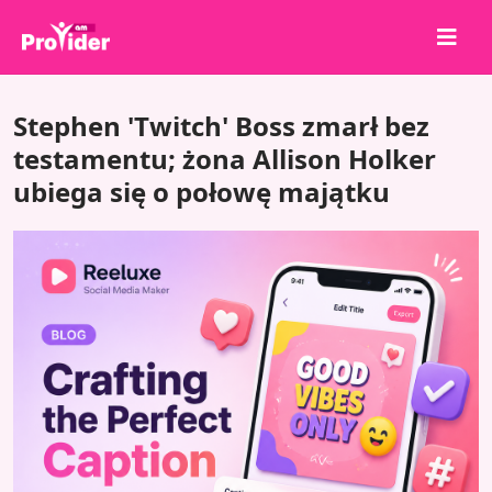
Udostępnij, aby wygrać!
Stephen 'Twitch' Boss zmarł bez
O nas
testamentu; żona Allison Holker
ubiega się o połowę majątku
Zaloguj się
Zarejestruj się
Usługi
API
Warunki
Blog