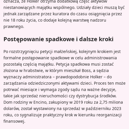
oznacza, że Holker otrzyma dodatkową część aktywów
niestanowiących majątku wspólnego. Udziały dzieci muszą być
jednak zarządzane przez kuratora do czasu osiągnięcia przez
nie 18 roku życia, co dodaje kolejną warstwę nadzoru
prawnego.
Postępowanie spadkowe i dalsze kroki
Po rozstrzygnięciu petycji małżeńskiej, kolejnym krokiem jest
formalne postępowanie spadkowe w celu administrowania
pozostałą częścią majątku. Petycja spadkowa musi zostać
złożona w hrabstwie, w którym mieszkał Boss, a sędzia
wyznaczy administratora – prawdopodobnie Holker – do
zarządzania odziedziczonymi aktywami dzieci. Proces ten może
potrwać miesiące i wymaga zgody sądu na ważne decyzje,
takie jak sprzedaż nieruchomości czy dystrybucja środków.
Dom rodziny w Encino, zakupiony w 2019 roku za 2,75 miliona
dolarów, został wystawiony na sprzedaż w październiku 2023
roku, co sygnalizuje praktyczny krok w kierunku reorganizacji
finansowej.