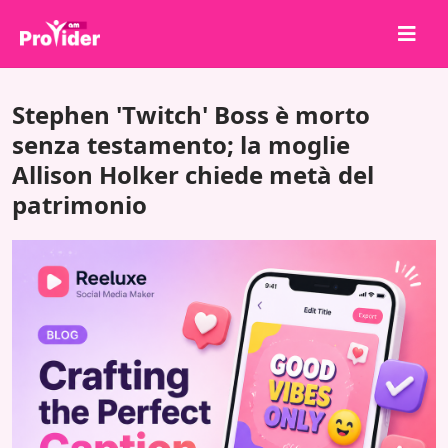
Condividi per vincere!
Stephen 'Twitch' Boss è morto
Chi siamo
senza testamento; la moglie
Allison Holker chiede metà del
Accedi
patrimonio
Iscriviti
Servizi
API
Termini
Blog