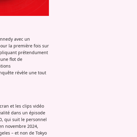
ennedy avec un
our la première fois sur
expliquant prétendument
une flot de
ations
enquête révèle une tout
ran et les clips vidéo
réalité dans un épisode
0, qui suit le personnel
E en novembre 2024,
eles – et non de Tokyo