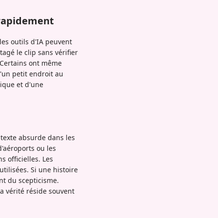
i rapidement
 les outils d'IA peuvent
gé le clip sans vérifier
e. Certains ont même
'un petit endroit au
tique et d'une
 texte absurde dans les
'aéroports ou les
 officielles. Les
ilisées. Si une histoire
nt du scepticisme.
la vérité réside souvent