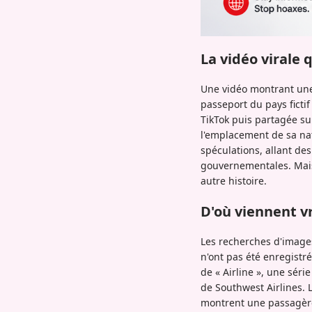
La vidéo virale 
Une vidéo montrant une
passeport du pays ficti
TikTok puis partagée s
l'emplacement de sa nat
spéculations, allant de
gouvernementales. Mais 
autre histoire.
D'où viennent v
Les recherches d'images
n'ont pas été enregistr
de « Airline », une séri
de Southwest Airlines. 
montrent une passagère