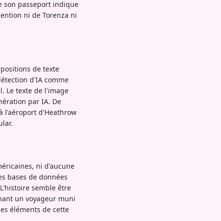
ue son passeport indique
 mention ni de Torenza ni
positions de texte
 détection d'IA comme
l. Le texte de l'image
nération par IA. De
à l'aéroport d'Heathrow
lar.
méricaines, ni d'aucune
les bases de données
L'histoire semble être
nant un voyageur muni
des éléments de cette
.