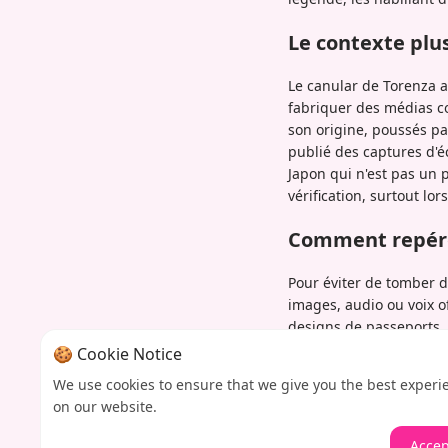
Le contexte plus
Le canular de Torenza a 
fabriquer des médias co
son origine, poussés pa
publié des captures d'é
Japon qui n'est pas un 
vérification, surtout lo
Comment repérer
Pour éviter de tomber d
images, audio ou voix o
designs de passeports. V
recherches d'images inv
🍪 Cookie Notice
ressemble à une légende
We use cookies to ensure that we give you the best experi
L'affaire Torenza rappell
on our website.
dans une recherche mi
Accep