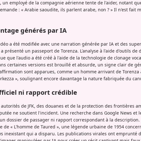
p, un employé de la compagnie aérienne tente de l'aider, notant q
demande : « Arabie saoudite, ils parlent arabe, non ? » Il n'est fait
ntage générés par IA
 vidéo a été modifiée avec une narration générée par IA et des super
a présenté un passeport de Torenza. L'analyse à l'aide d'outils de
e que l'audio a été créé à l'aide de la technologie de clonage voca
s certaines versions est brouillé et absurde, un signe clair de gé
l'affirmation sont apparues, comme un homme arrivant de Torenza 
rkezza », soulignant encore davantage la nature fabriquée du canu
ficiel ni rapport crédible
autorités de JFK, des douanes et de la protection des frontières a
éputée ne soutient l'incident. Une recherche dans Google News et 
cun dossier de passager ni rapport correspondant à la description. 
e de « L'homme de Taured », une légende urbaine de 1954 concer
s inexistant qui a disparu. Les publications virales ont emprunté 
d'images manipulées par IA pour créer un récit captivant mais faux