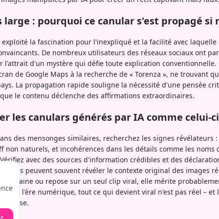
 large : pourquoi ce canular s'est propagé s
exploité la fascination pour l'inexpliqué et la facilité avec laquelle
nvaincants. De nombreux utilisateurs des réseaux sociaux ont parta
r l'attrait d'un mystère qui défie toute explication conventionnell
cran de Google Maps à la recherche de « Torenza », ne trouvant qu
pays. La propagation rapide souligne la nécessité d'une pensée cri
rsque le contenu déclenche des affirmations extraordinaires.
 les canulars générés par IA comme celui-ci
ans des mensonges similaires, recherchez les signes révélateurs :
ff non naturels, et incohérences dans les détails comme les noms d
érifiez avec des sources d'information crédibles et des déclarations
ersées peuvent souvent révéler le contexte original des images réut
 urbaine ou repose sur un seul clip viral, elle mérite probableme
ence
e qu'à l'ère numérique, tout ce qui devient viral n'est pas réel – et 
nutieuse.
t