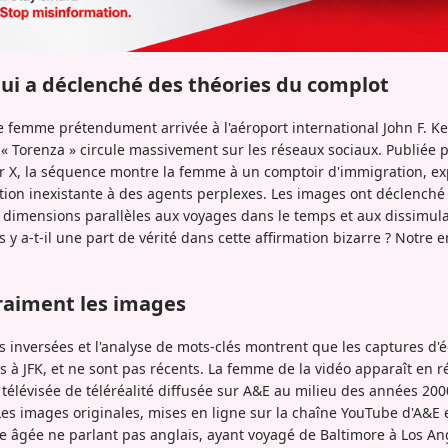
qui a déclenché des théories du complot
 femme prétendument arrivée à l'aéroport international John F. K
f « Torenza » circule massivement sur les réseaux sociaux. Publiée p
ur X, la séquence montre la femme à un comptoir d'immigration, 
ion inexistante à des agents perplexes. Les images ont déclenché 
s dimensions parallèles aux voyages dans le temps et aux dissimul
y a-t-il une part de vérité dans cette affirmation bizarre ? Notre 
raiment les images
 inversées et l'analyse de mots-clés montrent que les captures d'éc
és à JFK, et ne sont pas récents. La femme de la vidéo apparaît en 
e télévisée de téléréalité diffusée sur A&E au milieu des années 200
Les images originales, mises en ligne sur la chaîne YouTube d'A&
 âgée ne parlant pas anglais, ayant voyagé de Baltimore à Los Ang