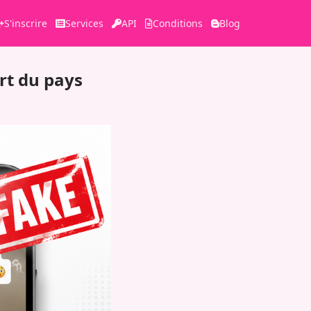
S'inscrire
Services
API
Conditions
Blog
rt du pays