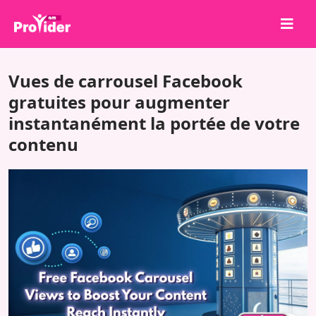
Partagez pour gagner !
Vues de carrousel Facebook
À propos de nous
gratuites pour augmenter
instantanément la portée de votre
Se connecter
contenu
S'inscrire
Services
API
Conditions
Blog