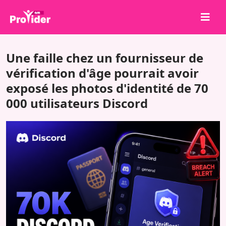
Partagez pour gagner !
Une faille chez un fournisseur de
À propos de nous
vérification d'âge pourrait avoir
exposé les photos d'identité de 70
Se connecter
000 utilisateurs Discord
S'inscrire
Services
API
Conditions
Blog